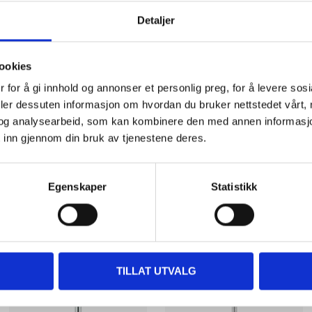
4 x 11,4
Detaljer
100 pcs
ookies
 for å gi innhold og annonser et personlig preg, for å levere sos
deler dessuten informasjon om hvordan du bruker nettstedet vårt,
og analysearbeid, som kan kombinere den med annen informasjon d
 inn gjennom din bruk av tjenestene deres.
Other customers also bought
Egenskaper
Statistikk
TILLAT UTVALG