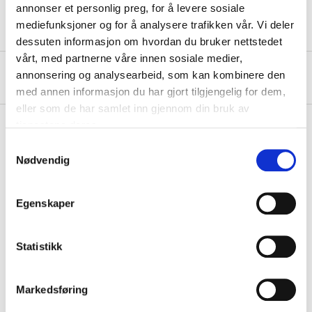
annonser et personlig preg, for å levere sosiale
mediefunksjoner og for å analysere trafikken vår. Vi deler
dessuten informasjon om hvordan du bruker nettstedet
vårt, med partnerne våre innen sosiale medier,
About the manufacturer
annonsering og analysearbeid, som kan kombinere den
med annen informasjon du har gjort tilgjengelig for dem,
eller som de har samlet inn gjennom din bruk av
tjenestene deres.
Samtykkevalg
Pay & Collect
Nødvendig
Pay & Collect in your local store within 2 hours!
READ MORE
Egenskaper
Statistikk
Other customers also bought
Markedsføring