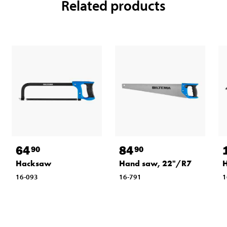
Related products
64
84
90
90
Hacksaw
Hand saw, 22"/R7
H
16-093
16-791
1