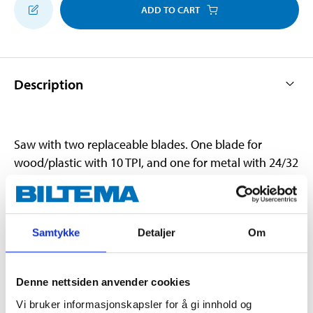
ADD TO CART
Description
Saw with two replaceable blades. One blade for
wood/plastic with 10 TPI, and one for metal with 24/32
TPI. The blade is adjustable in four positions and locks
with chuck. Rubberised two-component handle with a
15° angle.
Samtykke
Detaljer
Om
Technical specifications
Denne nettsiden anvender cookies
Vi bruker informasjonskapsler for å gi innhold og
Length
360 mm