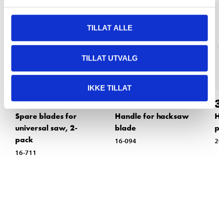
TILLAT ALLE
TILLAT UTVALG
IKKE TILLAT
84
34
90
90
Spare blades for
Handle for hacksaw
H
universal saw, 2-
blade
pack
16-094
2
16-711