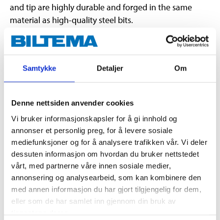
and tip are highly durable and forged in the same
material as high-quality steel bits.
Technical specifications
Samtykke
Detaljer
Om
Material
S2 steel (shaft)
Denne nettsiden anvender cookies
Material
PP + TPR (handle)
Vi bruker informasjonskapsler for å gi innhold og
Type
PH3
annonser et personlig preg, for å levere sosiale
Shaft
hex
mediefunksjoner og for å analysere trafikken vår. Vi deler
Length
150 mm (blade)
dessuten informasjon om hvordan du bruker nettstedet
vårt, med partnerne våre innen sosiale medier,
Length
118 mm (handle)
annonsering og analysearbeid, som kan kombinere den
Diameter
38,5 mm (handle)
med annen informasjon du har gjort tilgjengelig for dem,
eller som de har samlet inn gjennom din bruk av
tjenestene deres.