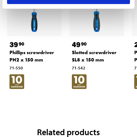
39
49
90
90
Phillips screwdriver
Slotted screwdriver
P
PH2 x 150 mm
SL8 x 150 mm
71-550
71-542
7
Related products