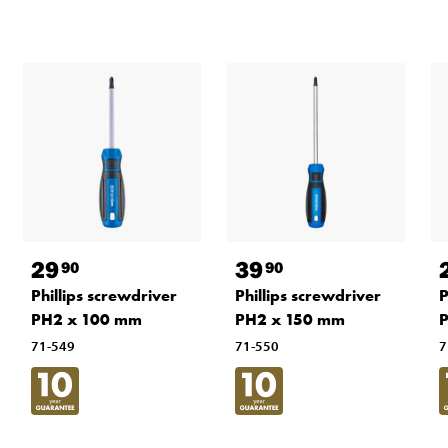
29
39
90
90
Phillips screwdriver
Phillips screwdriver
P
PH2 x 100 mm
PH2 x 150 mm
71-549
71-550
7