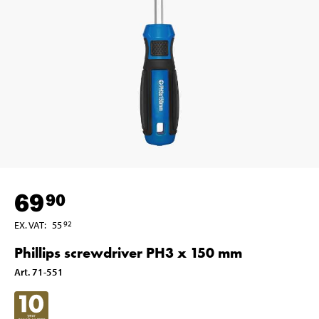
69
90
EX. VAT
:
55
92
Phillips screwdriver PH3 x 150 mm
Art
.
71-551