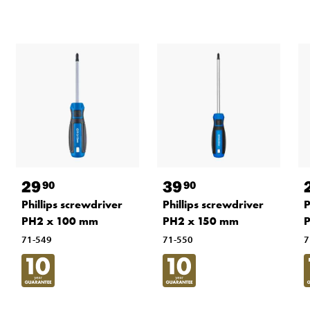
29
39
90
90
Phillips screwdriver
Phillips screwdriver
P
PH2 x 100 mm
PH2 x 150 mm
71-549
71-550
7