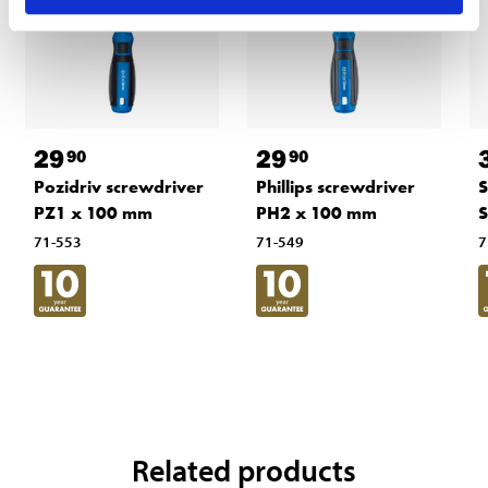
29
29
90
90
Pozidriv screwdriver
Phillips screwdriver
S
PZ1 x 100 mm
PH2 x 100 mm
S
71-553
71-549
7
Related products