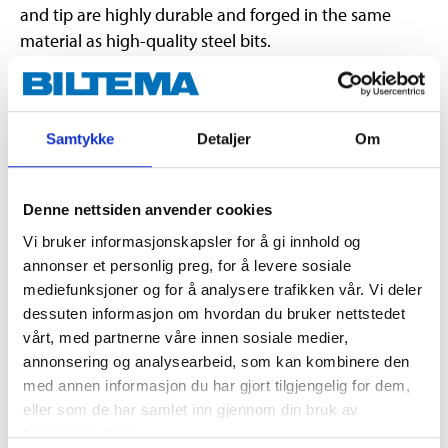
and tip are highly durable and forged in the same
material as high-quality steel bits.
Technical specifications
Samtykke
Detaljer
Om
Material
S2 steel (shaft)
Denne nettsiden anvender cookies
Material
PP + TPR (handle)
Vi bruker informasjonskapsler for å gi innhold og
Type
PZ2
annonser et personlig preg, for å levere sosiale
Shaft
hex
mediefunksjoner og for å analysere trafikken vår. Vi deler
Length
100 mm (shaft)
dessuten informasjon om hvordan du bruker nettstedet
vårt, med partnerne våre innen sosiale medier,
Length
108 mm (handle)
annonsering og analysearbeid, som kan kombinere den
Diameter
35 mm (handle)
med annen informasjon du har gjort tilgjengelig for dem,
eller som de har samlet inn gjennom din bruk av
tjenestene deres.