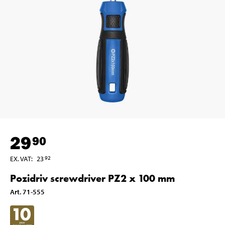
29
90
EX. VAT
:
23
92
Pozidriv screwdriver PZ2 x 100 mm
Art
.
71-555