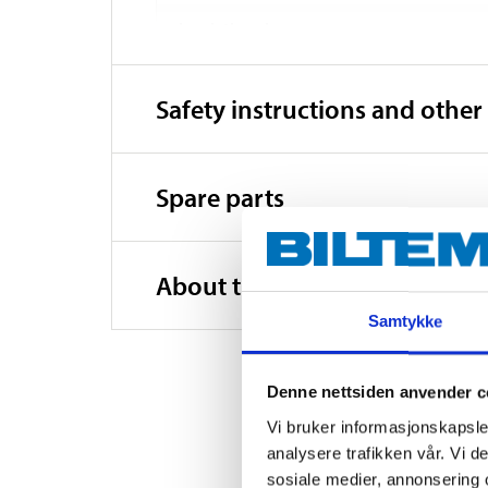
Insulation class
Enclosure class
Safety instructions and other
Vibrations
Weight
Spare parts
Dimensions
About the manufacturer
Samtykke
Denne nettsiden anvender c
Vi bruker informasjonskapsler
analysere trafikken vår. Vi 
sosiale medier, annonsering 