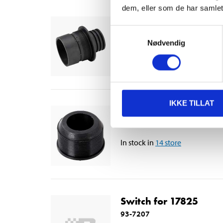
dem, eller som de har samlet
Combination nipple, 
Samtykkevalg
86-9023
Nødvendig
In stock in
61
store
IKKE TILLAT
Rubber Nipple, 50-3
86-9003
In stock in
14
store
Switch for 17825
93-7207