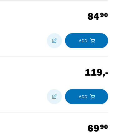
84
90
ADD
119
,-
ADD
69
90