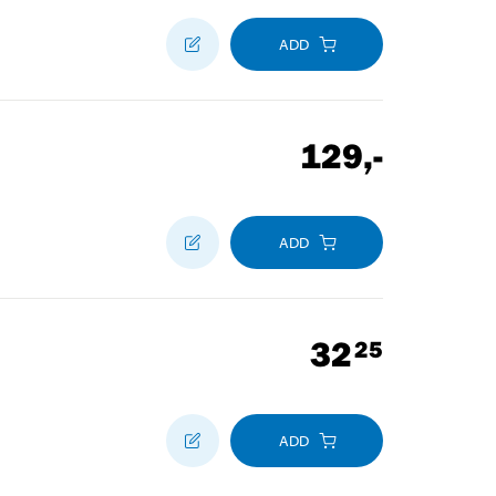
ADD
129
,-
ADD
32
25
ADD