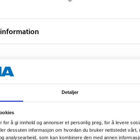
Class 1
IP20
 information
3,34 m/s²
17 kg
460 x 350 x 280 mm
Detaljer
ookies
 for å gi innhold og annonser et personlig preg, for å levere sos
Accessories
deler dessuten informasjon om hvordan du bruker nettstedet vårt,
og analysearbeid, som kan kombinere den med annen informasjon d