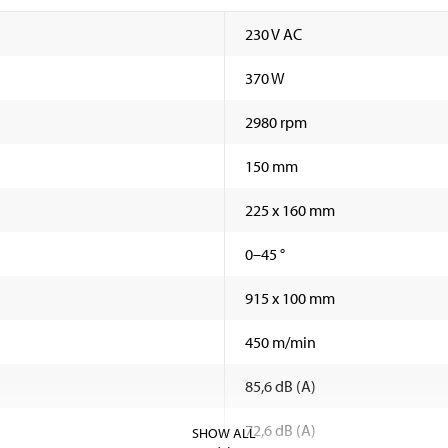
230 V AC
370 W
2980 rpm
150 mm
225 x 160 mm
0–45 °
915 x 100 mm
450 m/min
85,6 dB (A)
72,6 dB (A)
SHOW ALL