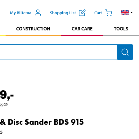
My Biltema
Shopping List
Cart
CONSTRUCTION
CAR CARE
TOOLS
9
,-
99
20
& Disc Sander BDS 915
25