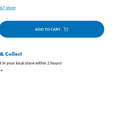
67
store
ADD TO CART
& Collect
t in your local store within 2 hours!