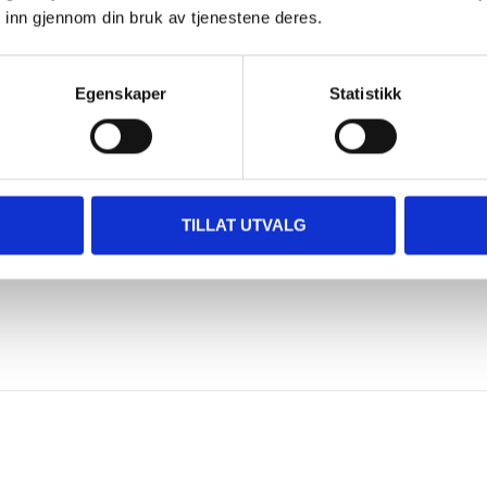
 inn gjennom din bruk av tjenestene deres.
75/70 x 50/40
Egenskaper
Statistikk
TILLAT UTVALG
2 mm