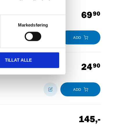
69
90
Markedsføring
ADD
TILLAT ALLE
24
90
ADD
145
,-