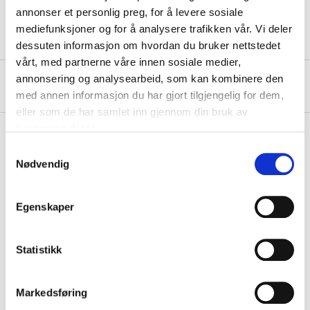
Dimensions
105 mm
annonser et personlig preg, for å levere sosiale
mediefunksjoner og for å analysere trafikken vår. Vi deler
dessuten informasjon om hvordan du bruker nettstedet
vårt, med partnerne våre innen sosiale medier,
annonsering og analysearbeid, som kan kombinere den
About the manufacturer
med annen informasjon du har gjort tilgjengelig for dem,
eller som de har samlet inn gjennom din bruk av
tjenestene deres.
Samtykkevalg
Nødvendig
Pay & Collect
Pay & Collect in your local store within 2 hours!
Egenskaper
READ MORE
Statistikk
Other customers also bought
Markedsføring