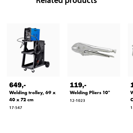
649
,-
119
,-
Welding trolley, 69 x
Welding Pliers 10"
W
40 x 72 cm
C
12-1023
17-547
1