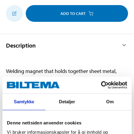
ADD TO CART
Description
Welding magnet that holds together sheet metal,
pipes and profiles during welding, assembly and
soldering. Angles: 45º, 90º and 135º.
Samtykke
Detaljer
Om
Technical specifications
Denne nettsiden anvender cookies
Tractive force
<8 kg
Vi bruker informasjonskapsler for å gi innhold og