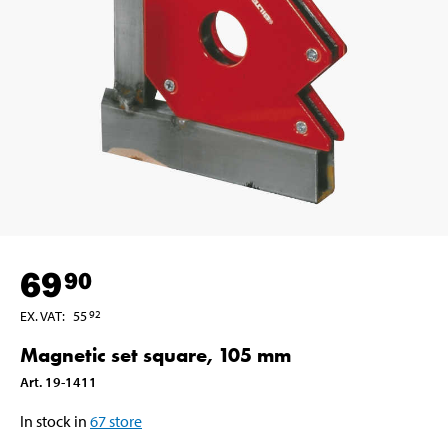
69
90
EX. VAT
:
55
92
Magnetic set square, 105 mm
Art
.
19-1411
In stock in
67
store