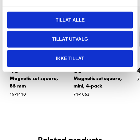
TILLAT ALLE
TILLAT UTVALG
IKKE TILLAT
46
69
90
90
Magnetic set square,
Magnetic set square,
7
85 mm
mini, 4-pack
19-1410
71-1063
Related products