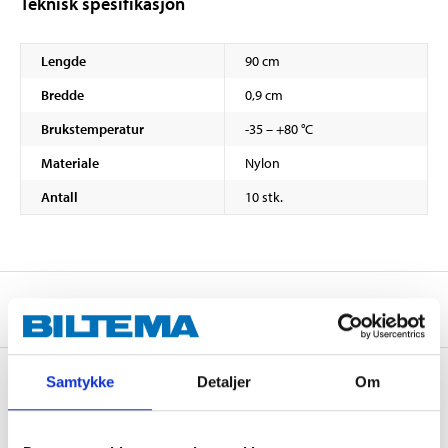
Teknisk spesifikasjon
Lengde
90 cm
Bredde
0,9 cm
Brukstemperatur
-35 – +80 °C
Materiale
Nylon
Antall
10 stk.
Om produsenten
Samtykke
Detaljer
Om
Kjøp & Hent