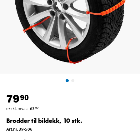
79
90
ekskl. mva.
:
63
92
Brodder til bildekk, 10 stk.
Art.nr
.
39-506