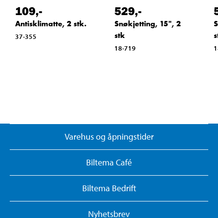
109
,-
529
,-
Antisklimatte, 2 stk.
Snøkjetting, 15", 2
S
stk
s
37-355
18-719
1
Varehus og åpningstider
Biltema Café
Biltema Bedrift
Nyhetsbrev