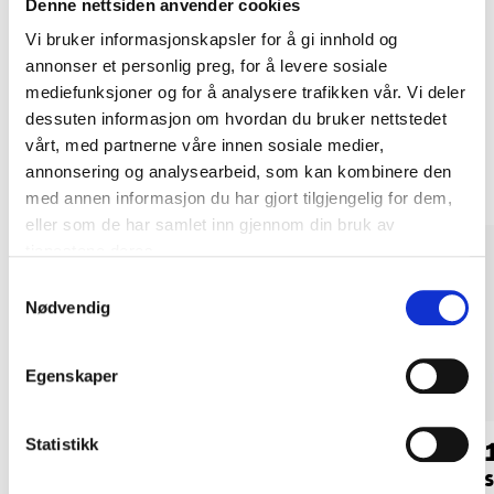
Denne nettsiden anvender cookies
Kjøp & Hent i ditt varehus.
Vi bruker informasjonskapsler for å gi innhold og
LES MER
annonser et personlig preg, for å levere sosiale
mediefunksjoner og for å analysere trafikken vår. Vi deler
dessuten informasjon om hvordan du bruker nettstedet
Andre kunder har også kjøpt
vårt, med partnerne våre innen sosiale medier,
annonsering og analysearbeid, som kan kombinere den
med annen informasjon du har gjort tilgjengelig for dem,
eller som de har samlet inn gjennom din bruk av
tjenestene deres.
Samtykkevalg
Nødvendig
Egenskaper
Statistikk
109
,-
44
90
Antisklimatte, 2 stk.
Snøbørste med
S