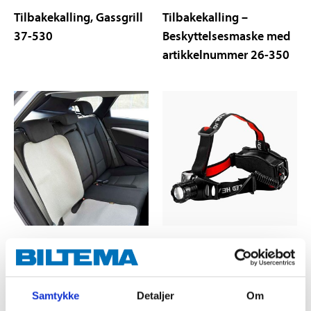
Tilbakekalling, Gassgrill
Tilbakekalling –
37-530
Beskyttelsesmaske med
artikkelnummer 26-350
Viktig informasjon
Viktig informasjon for
vedrørende
Flashlight hodelykt 24-
Beskyttelsesmatte for
946
Samtykke
Detaljer
Om
barnestol 39-807