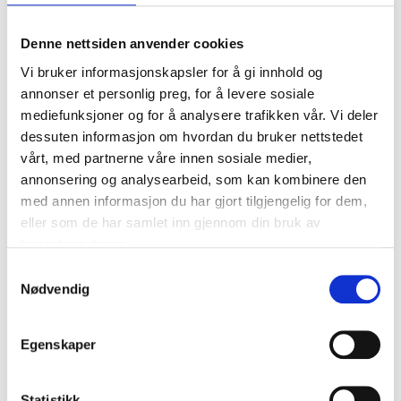
Denne nettsiden anvender cookies
Vi bruker informasjonskapsler for å gi innhold og
annonser et personlig preg, for å levere sosiale
mediefunksjoner og for å analysere trafikken vår. Vi deler
dessuten informasjon om hvordan du bruker nettstedet
vårt, med partnerne våre innen sosiale medier,
annonsering og analysearbeid, som kan kombinere den
med annen informasjon du har gjort tilgjengelig for dem,
eller som de har samlet inn gjennom din bruk av
Viktig informasjon for
Tilbakekalling
tjenestene deres.
Rattrekk 39-178
Campingovn 37-600
Samtykkevalg
Nødvendig
Egenskaper
Statistikk