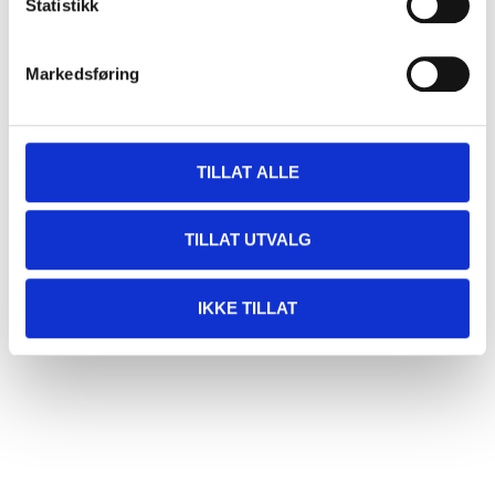
Statistikk
Markedsføring
Innkjøpslister
Når du er innlogget på Mitt Biltema kan du lage og
TILLAT ALLE
lagre innkjøpslister!
TILLAT UTVALG
LES MER HER
IKKE TILLAT