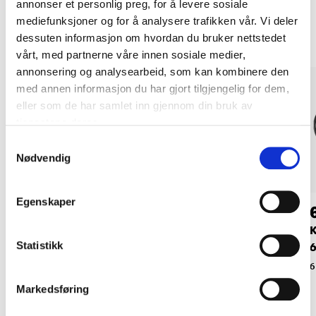
annonser et personlig preg, for å levere sosiale
Andre kunder har også kjøpt
mediefunksjoner og for å analysere trafikken vår. Vi deler
dessuten informasjon om hvordan du bruker nettstedet
vårt, med partnerne våre innen sosiale medier,
annonsering og analysearbeid, som kan kombinere den
med annen informasjon du har gjort tilgjengelig for dem,
eller som de har samlet inn gjennom din bruk av
tjenestene deres.
Samtykkevalg
Nødvendig
Egenskaper
69
119
,-
90
Kabelstrømpe, flettet,
Kabelstrømpe, flettet,
K
Statistikk
8 mm
20 mm
61-683
61-685
6
Markedsføring