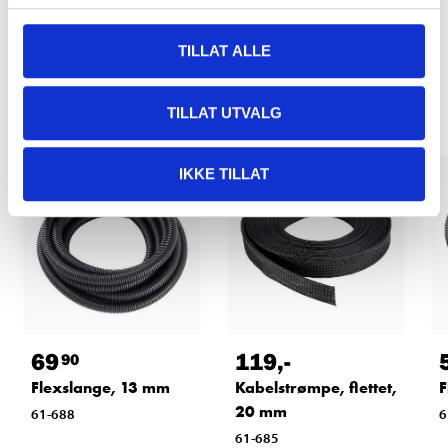
TILLAT ALLE
Relaterte produkter
TILLAT UTVALG
IKKE TILLAT
69
119
,-
90
Flexslange, 13 mm
Kabelstrømpe, flettet,
F
20 mm
61-688
6
61-685