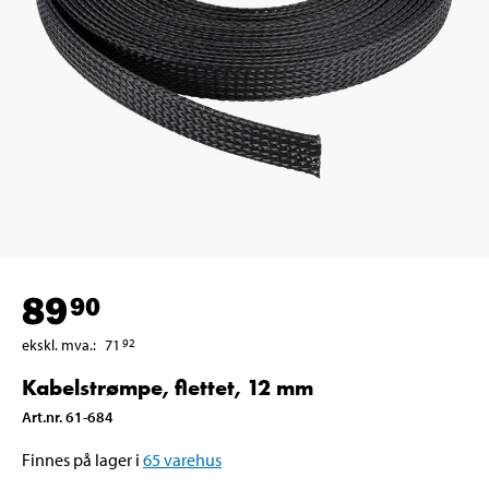
89
90
ekskl. mva.
:
71
92
Kabelstrømpe, flettet, 12 mm
Art.nr
.
61-684
Finnes på lager i
65
varehus