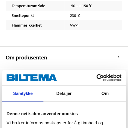
Temperaturområde
-50 – + 150 °C
Smeltepunkt
230 °C
Flammesikkerhet
VW-1
Om produsenten
Kjøp & Hent
Samtykke
Detaljer
Om
Kjøp & Hent i ditt varehus.
LES MER
Denne nettsiden anvender cookies
Vi bruker informasjonskapsler for å gi innhold og