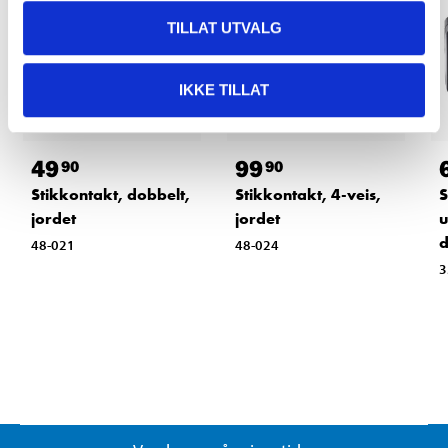
TILLAT UTVALG
IKKE TILLAT
49
99
90
90
Stikkontakt, dobbelt,
Stikkontakt, 4-veis,
S
jordet
jordet
u
d
48-021
48-024
3