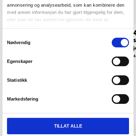
annonsering og analysearbeid, som kan kombinere den
med annen informasjon du har gjort tilgjengelig for dem,
eller som de har samlet inn gjennom din bruk av
tjenestene deres.
39
49
90
90
Samtykkevalg
Stikkontakt, enkelt,
Stikkontakt, dobbelt,
S
Nødvendig
jordet
ujordet
j
48-013
48-017
4
Egenskaper
Statistikk
Relaterte produkter
Markedsføring
TILLAT ALLE