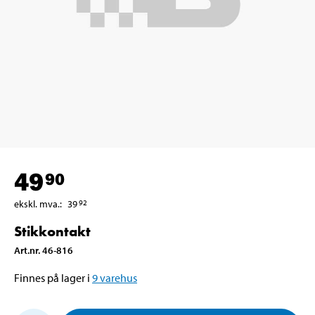
49
90
ekskl. mva.
:
39
92
Stikkontakt
Art.nr
.
46-816
Finnes på lager i
9
varehus