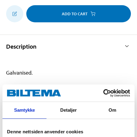
ADD TO CART
Description
Galvanised.
Technical specifications
Samtykke
Detaljer
Om
Diameter
16 mm
Internal dimensions
64 mm
Denne nettsiden anvender cookies
Operating load
800 kg