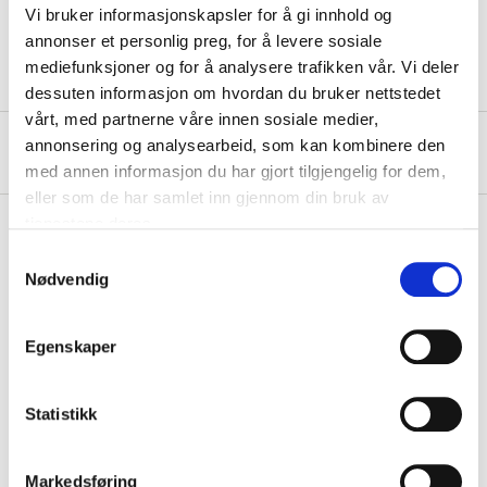
Vi bruker informasjonskapsler for å gi innhold og
Tensile strength
4800 kg
annonser et personlig preg, for å levere sosiale
mediefunksjoner og for å analysere trafikken vår. Vi deler
dessuten informasjon om hvordan du bruker nettstedet
vårt, med partnerne våre innen sosiale medier,
annonsering og analysearbeid, som kan kombinere den
About the manufacturer
med annen informasjon du har gjort tilgjengelig for dem,
eller som de har samlet inn gjennom din bruk av
tjenestene deres.
Samtykkevalg
Pay & Collect
Nødvendig
Pay & Collect in your local store within 2 hours!
READ MORE
Egenskaper
Statistikk
Other customers also bought
Markedsføring