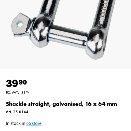
39
90
EX. VAT
:
31
92
Shackle straight, galvanised, 16 x 64 mm
Art
.
25-0144
In stock in
66
store