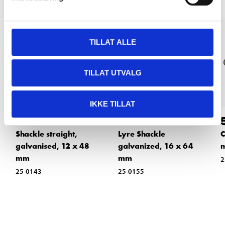
TILLAT ALLE
TILLAT UTVALG
IKKE TILLAT
29
39
90
90
Shackle straight,
Lyre Shackle
C
galvanised, 12 x 48
galvanized, 16 x 64
mm
mm
2
25-0143
25-0155