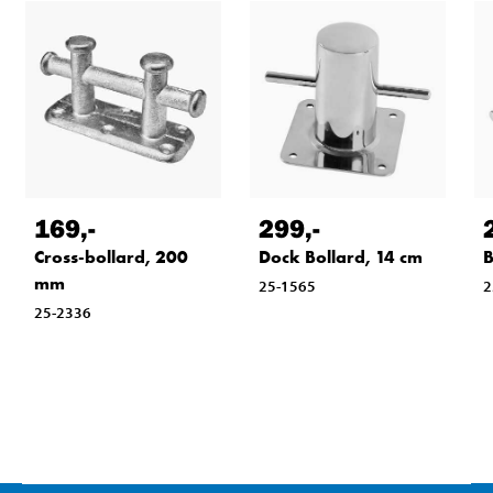
169
,-
299
,-
Cross-bollard, 200
Dock Bollard, 14 cm
B
mm
25-1565
2
25-2336