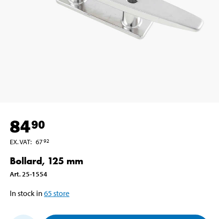
84
90
EX. VAT
:
67
92
Bollard, 125 mm
Art
.
25-1554
In stock in
65
store