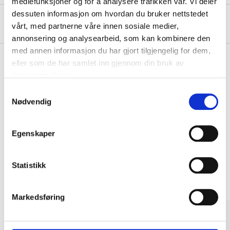
mediefunksjoner og for å analysere trafikken vår. Vi deler
dessuten informasjon om hvordan du bruker nettstedet
About the manufacturer
vårt, med partnerne våre innen sosiale medier,
annonsering og analysearbeid, som kan kombinere den
med annen informasjon du har gjort tilgjengelig for dem,
eller som de har samlet inn gjennom din bruk av
tjenestene deres.
Pay & Collect
Samtykkevalg
Pay & Collect in your local store within 2 hours!
Nødvendig
READ MORE
Egenskaper
Other customers also bought
Statistikk
Markedsføring