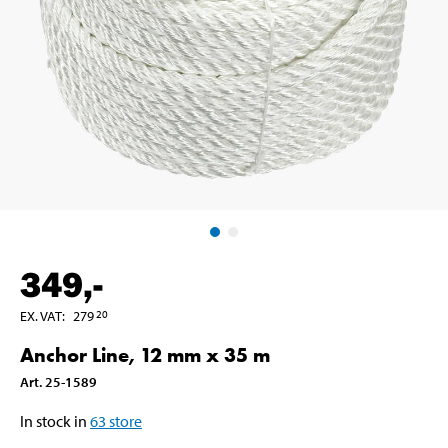
349
,-
EX. VAT
:
279
20
Anchor Line, 12 mm x 35 m
Art
.
25-1589
In stock in
63
store