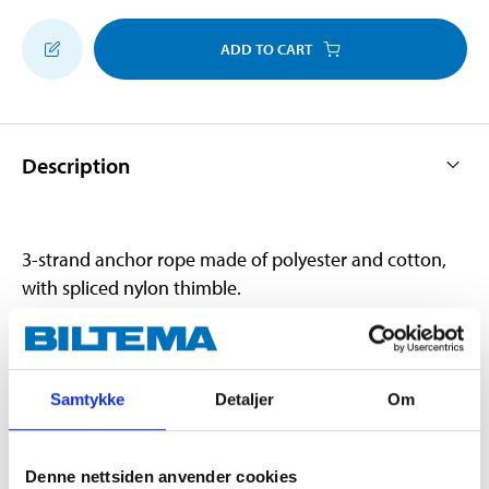
ADD TO CART
Description
3-strand anchor rope made of polyester and cotton,
with spliced nylon thimble.
Technical specifications
Samtykke
Detaljer
Om
Diameter
12 mm
Length
35 m
Denne nettsiden anvender cookies