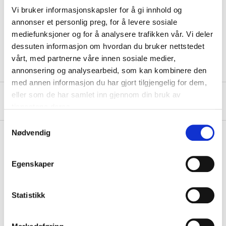
Tensile strength
1500 kg
Vi bruker informasjonskapsler for å gi innhold og
annonser et personlig preg, for å levere sosiale
Colour
White
mediefunksjoner og for å analysere trafikken vår. Vi deler
Material
Polyester/cotton TC
dessuten informasjon om hvordan du bruker nettstedet
vårt, med partnerne våre innen sosiale medier,
annonsering og analysearbeid, som kan kombinere den
med annen informasjon du har gjort tilgjengelig for dem,
eller som de har samlet inn gjennom din bruk av
About the manufacturer
tjenestene deres.
Samtykkevalg
Nødvendig
Pay & Collect
Egenskaper
Pay & Collect in your local store within 2 hours!
READ MORE
Statistikk