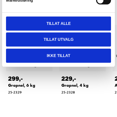
Markedsføring
Other customers also bought
TILLAT ALLE
TILLAT UTVALG
IKKE TILLAT
299
,-
229
,-
Grapnel, 6 kg
Grapnel, 4 kg
A
25-2329
25-2328
2