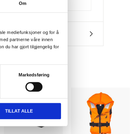
Om
iale mediefunksjoner og for å
 med partnerne våre innen
u har gjort tilgjengelig for
Markedsføring
TILLAT ALLE