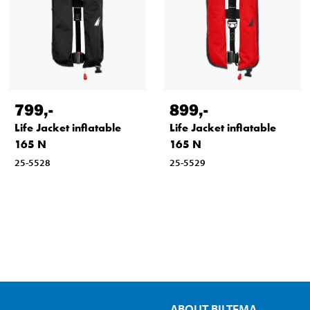
799
,-
899
,-
Life Jacket inflatable
Life Jacket inflatable
165 N
165 N
25-5528
25-5529
ABOUT BILTEMA