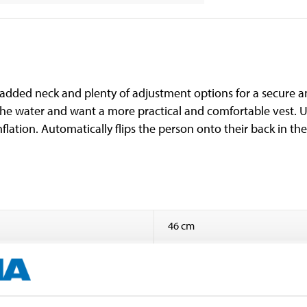
 padded neck and plenty of adjustment options for a secure a
 the water and want a more practical and comfortable vest.
flation. Automatically flips the person onto their back in th
46 cm
90 cm
15 kg