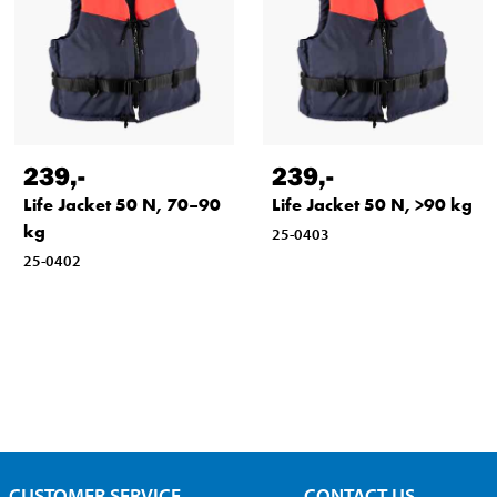
239
,-
239
,-
Life Jacket 50 N, 70–90
Life Jacket 50 N, >90 kg
kg
25-0403
25-0402
CUSTOMER SERVICE
CONTACT US