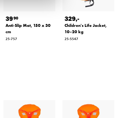
39
329
,-
90
Anti-Slip Mat, 150 x 30
Children's Life Jacket,
cm
10–20 kg
25-757
25-5547