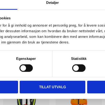
Detaljer
110 N
ookies
 for å gi innhold og annonser et personlig preg, for å levere sos
deler dessuten informasjon om hvordan du bruker nettstedet vårt,
og analysearbeid, som kan kombinere den med annen informasjon d
 inn gjennom din bruk av tjenestene deres.
Other customers also bought
Egenskaper
Statistikk
TILLAT UTVALG