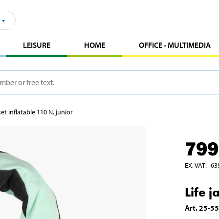
LEISURE
HOME
OFFICE - MULTIMEDIA
ket inflatable 110 N, junior
799
EX. VAT
:
63
Life j
Art
.
25-5