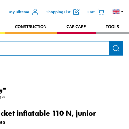
My Biltema
Shopping List
Cart
CONSTRUCTION
CAR CARE
TOOLS
,-
9
20
acket inflatable 110 N, junior
550