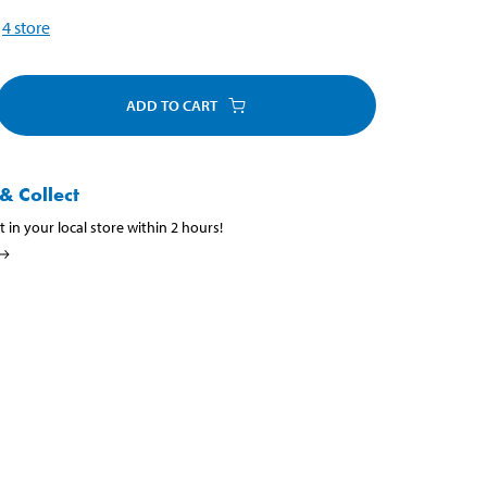
4
store
ADD TO CART
& Collect
t in your local store within 2 hours!