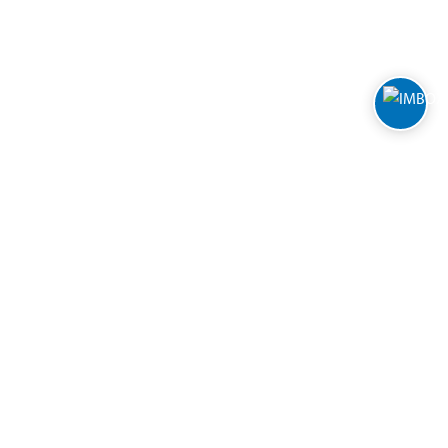
Nyhetsbrev
Manage cookies
Return or cancel online purchase