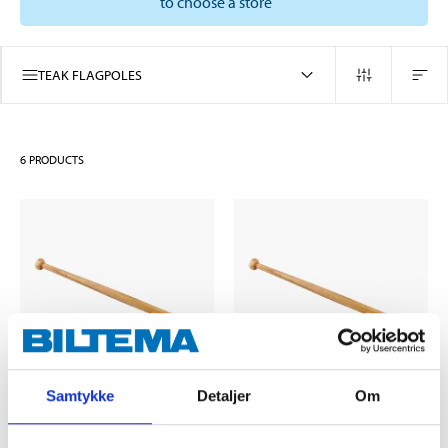
to choose a store
TEAK FLAGPOLES
6
PRODUCTS
Samtykke
Detaljer
Om
269
,-
199
,-
Flagpole, 25 x 900 mm
Flagpole, 25 x 600 mm