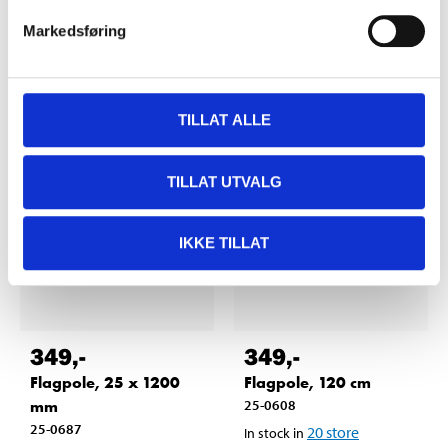
24
store
In stock in
54
store
In stock in
Markedsføring
SHOW ARTICLES
TILLAT ALLE
TILLAT UTVALG
IKKE TILLAT
349
,-
349
,-
Flagpole, 25 x 1200
Flagpole, 120 cm
mm
25-0608
25-0687
20
store
In stock in