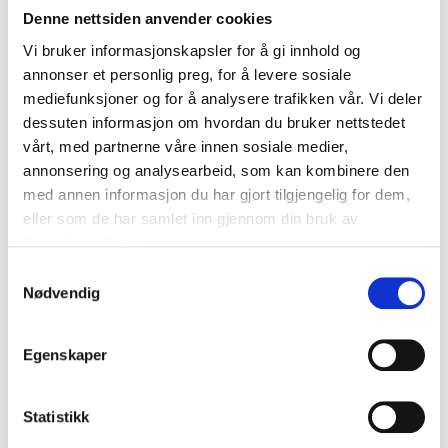
25-0686
25-0684
Denne nettsiden anvender cookies
56
store
59
store
In stock in
In stock in
Vi bruker informasjonskapsler for å gi innhold og
annonser et personlig preg, for å levere sosiale
mediefunksjoner og for å analysere trafikken vår. Vi deler
dessuten informasjon om hvordan du bruker nettstedet
vårt, med partnerne våre innen sosiale medier,
annonsering og analysearbeid, som kan kombinere den
med annen informasjon du har gjort tilgjengelig for dem,
eller som de har samlet inn gjennom din bruk av
tjenestene deres.
Samtykkevalg
Nødvendig
Egenskaper
239
,-
from
199
,-
Flagpole, 25 x 750 mm
Statistikk
Flagpole
25-0685