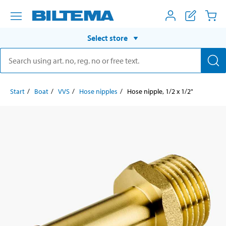
Select store
Start
Boat
VVS
Hose nipples
Hose nipple, 1/2 x 1/2"