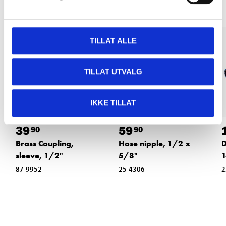
TILLAT ALLE
TILLAT UTVALG
IKKE TILLAT
39
59
90
90
Brass Coupling,
Hose nipple, 1/2 x
D
sleeve, 1/2"
5/8"
1
87-9952
25-4306
2