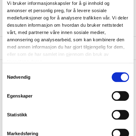
Vi bruker informasjonskapsler for å gi innhold og
Hose connector
1/2 "
annonser et personlig preg, for å levere sosiale
Hose connector
12,5 mm
mediefunksjoner og for å analysere trafikken vår. Vi deler
dessuten informasjon om hvordan du bruker nettstedet
vårt, med partnerne våre innen sosiale medier,
annonsering og analysearbeid, som kan kombinere den
About the manufacturer
med annen informasjon du har gjort tilgjengelig for dem,
eller som de har samlet inn gjennom din bruk av
tjenestene deres.
Samtykkevalg
Nødvendig
Pay & Collect
Pay & Collect in your local store within 2 hours!
Egenskaper
READ MORE
Statistikk
Other customers also bought
Markedsføring