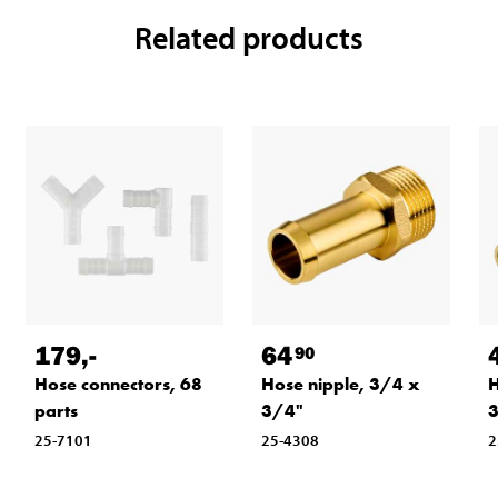
Related products
179
,-
64
90
Hose connectors, 68
Hose nipple, 3/4 x
H
parts
3/4"
25-7101
25-4308
2