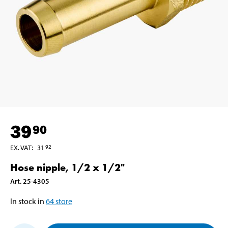
39
90
EX. VAT
:
31
92
Hose nipple, 1/2 x 1/2"
Art
.
25-4305
In stock in
64
store