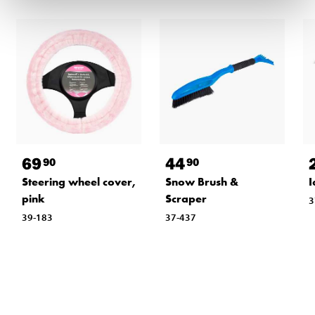
69
44
90
90
Steering wheel cover,
Snow Brush &
I
pink
Scraper
3
39-183
37-437