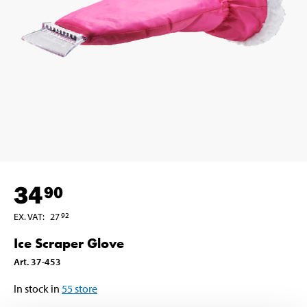
34
90
EX. VAT
:
27
92
Ice Scraper Glove
Art
.
37-453
In stock in
55
store