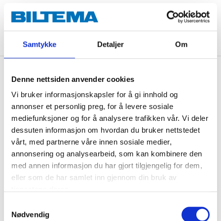
ADD TO CART
Samtykke
Detaljer
Om
Description
Denne nettsiden anvender cookies
Vi bruker informasjonskapsler for å gi innhold og
annonser et personlig preg, for å levere sosiale
Keep your hands warm with this warm, protective ice
mediefunksjoner og for å analysere trafikken vår. Vi deler
scraper glove.
dessuten informasjon om hvordan du bruker nettstedet
vårt, med partnerne våre innen sosiale medier,
annonsering og analysearbeid, som kan kombinere den
med annen informasjon du har gjort tilgjengelig for dem,
Technical specifications
eller som de har samlet inn gjennom din bruk av
tjenestene deres.
Length
33,5 cm
Samtykkevalg
Width
16 cm
Nødvendig