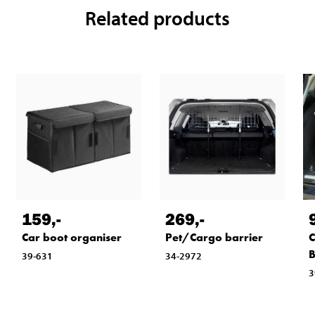
Related products
159
,-
269
,-
C
Car boot organiser
Pet/Cargo barrier
39-631
34-2972
3