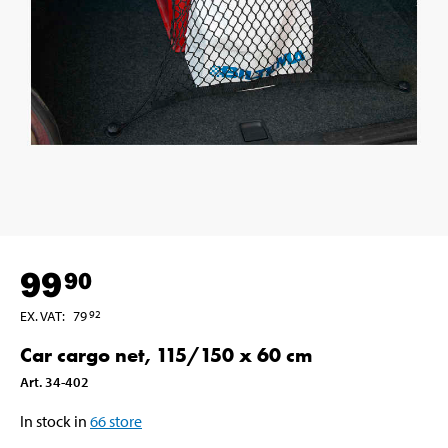
99
90
EX. VAT
:
79
92
Car cargo net, 115/150 x 60 cm
Art
.
34-402
In stock in
66
store