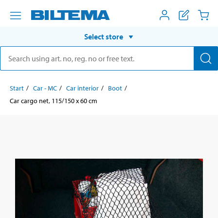
Select store
Start
Car - MC
Car interior
Boot
Car cargo net, 115/150 x 60 cm