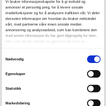
Length
115/150 cm
Vi bruker informasjonskapsler for å gi innhold og
annonser et personlig preg, for å levere sosiale
Width
60 cm
mediefunksjoner og for å analysere trafikken vår. Vi deler
dessuten informasjon om hvordan du bruker nettstedet
vårt, med partnerne våre innen sosiale medier,
annonsering og analysearbeid, som kan kombinere den
About the manufacturer
med annen informasjon du har gjort tilgjengelig for dem,
eller som de har samlet inn gjennom din bruk av
tjenestene deres.
Samtykkevalg
Nødvendig
Pay & Collect
Pay & Collect in your local store within 2 hours!
Egenskaper
READ MORE
Statistikk
Other customers also bought
Markedsføring