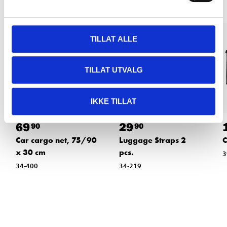
TILLAT ALLE
TILLAT UTVALG
IKKE TILLAT
69
29
90
90
Car cargo net, 75/90
Luggage Straps 2
C
x 30 cm
pcs.
3
34-400
34-219