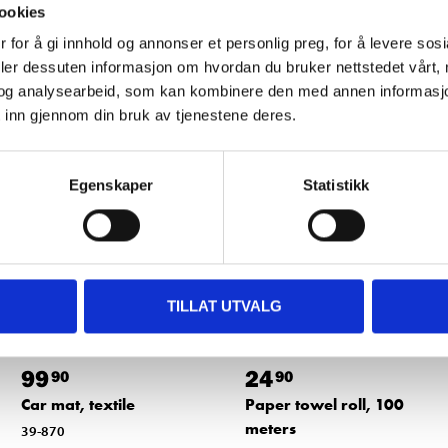
ookies
 for å gi innhold og annonser et personlig preg, for å levere sos
deler dessuten informasjon om hvordan du bruker nettstedet vårt,
Other customers also bought
og analysearbeid, som kan kombinere den med annen informasjon d
 inn gjennom din bruk av tjenestene deres.
Egenskaper
Statistikk
TILLAT UTVALG
99
24
90
90
Car mat, textile
Paper towel roll, 100
meters
39-870