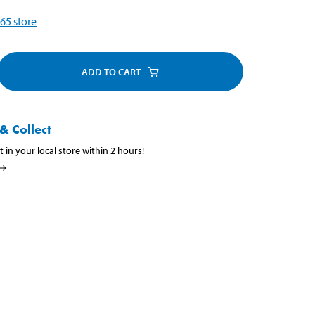
65
store
ADD TO CART
& Collect
t in your local store within 2 hours!