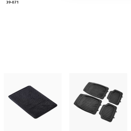
39-071