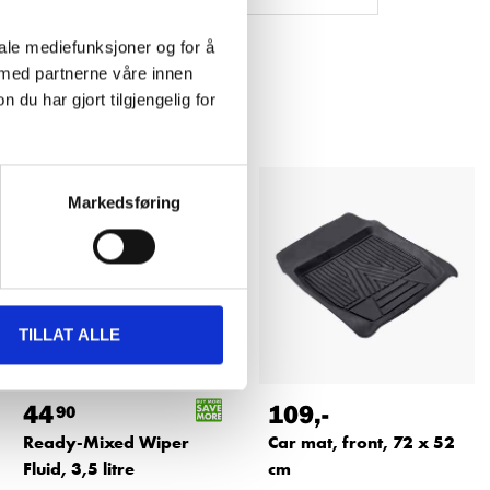
iale mediefunksjoner og for å
 med partnerne våre innen
u har gjort tilgjengelig for
Markedsføring
TILLAT ALLE
44
109
,-
90
Ready-Mixed Wiper
Car mat, front, 72 x 52
Fluid, 3,5 litre
cm