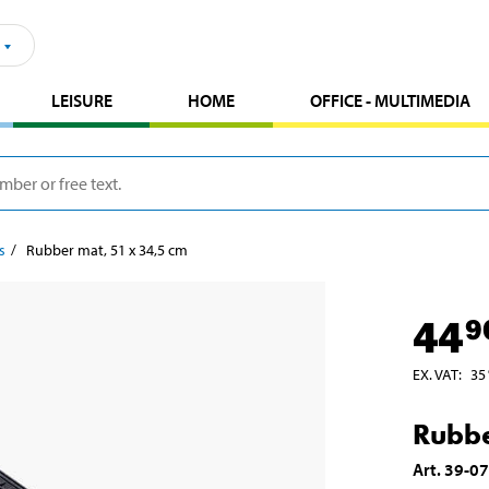
LEISURE
HOME
OFFICE - MULTIMEDIA
s
Rubber mat, 51 x 34,5 cm
44
9
EX. VAT
:
35
Rubbe
Art
.
39-0