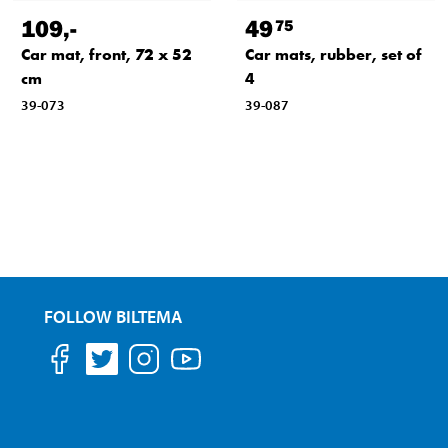
109
,-
49
75
Car mat, front, 72 x 52
Car mats, rubber, set of
cm
4
39-073
39-087
FOLLOW BILTEMA