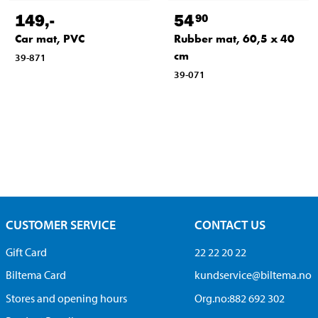
149
,-
54
90
Car mat, PVC
Rubber mat, 60,5 x 40
cm
39-871
39-071
CUSTOMER SERVICE
CONTACT US
Gift Card
22 22 20 22
Biltema Card
kundservice@biltema.no
Stores and opening hours
Org.no:882 692 302