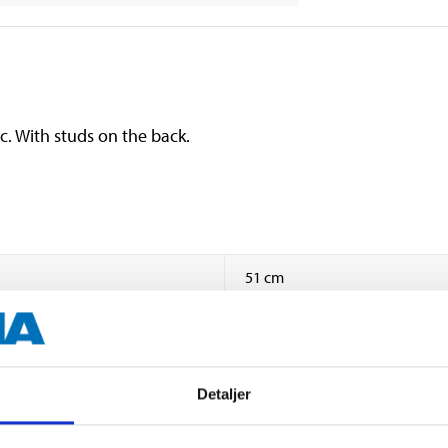
tc. With studs on the back.
51 cm
34,5 cm
Detaljer