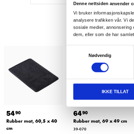
Denne nettsiden anvender c
Vi bruker informasjonskapsler
analysere trafikken vår. Vi 
sosiale medier, annonsering 
dem, eller som de har samlet
Samtykkevalg
Nødvendig
IKKE TILLAT
54
64
90
90
Rubber mat, 60,5 x 40
Rubber mat, 69 x 49 cm
cm
39-070