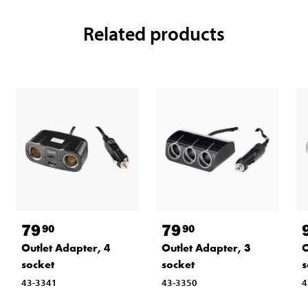
Related products
79
79
90
90
Outlet Adapter, 4
Outlet Adapter, 3
O
socket
socket
s
43-3341
43-3350
4