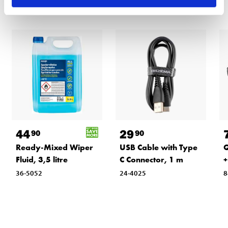
44
29
90
90
Ready-Mixed Wiper
USB Cable with Type
Q
Fluid, 3,5 litre
C Connector, 1 m
+
36-5052
24-4025
8