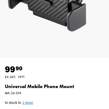
99
90
EX. VAT
:
79
92
Universal Mobile Phone Mount
Art
.
22-331
In stock in
2
store