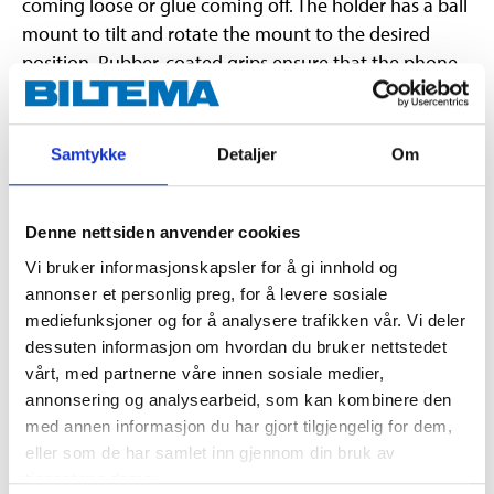
coming loose or glue coming off. The holder has a ball
mount to tilt and rotate the mount to the desired
position. Rubber-coated grips ensure that the phone
does not slip out of the mount.
Samtykke
Detaljer
Om
Technical specifications
Denne nettsiden anvender cookies
Screen size
4–6,5 "
Vi bruker informasjonskapsler for å gi innhold og
Opening width
6,2–9 cm
annonser et personlig preg, for å levere sosiale
Width
106 mm
mediefunksjoner og for å analysere trafikken vår. Vi deler
dessuten informasjon om hvordan du bruker nettstedet
Height
40 mm
vårt, med partnerne våre innen sosiale medier,
Weight
36 g
annonsering og analysearbeid, som kan kombinere den
med annen informasjon du har gjort tilgjengelig for dem,
Colour
Black
eller som de har samlet inn gjennom din bruk av
Material
ABS
tjenestene deres.