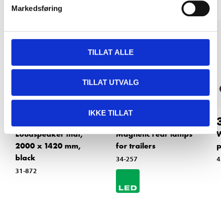
Markedsføring
TILLAT ALLE
TILLAT UTVALG
IKKE TILLAT
189
,-
399
,-
Loudspeaker mat,
Magnetic rear lamps
W
2000 x 1420 mm,
for trailers
black
34-257
4
31-872