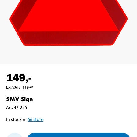
149
,-
EX. VAT
:
119
20
SMV Sign
Art
.
42-255
In stock in
66
store