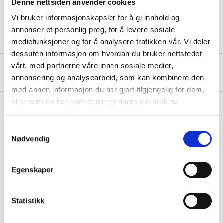
Denne nettsiden anvender cookies
Width
355 mm
Vi bruker informasjonskapsler for å gi innhold og
annonser et personlig preg, for å levere sosiale
mediefunksjoner og for å analysere trafikken vår. Vi deler
dessuten informasjon om hvordan du bruker nettstedet
vårt, med partnerne våre innen sosiale medier,
About the manufacturer
annonsering og analysearbeid, som kan kombinere den
med annen informasjon du har gjort tilgjengelig for dem,
eller som de har samlet inn gjennom din bruk av
tjenestene deres.
Samtykkevalg
Pay & Collect
Nødvendig
Pay & Collect in your local store within 2 hours!
READ MORE
Egenskaper
Other customers also bought
Statistikk