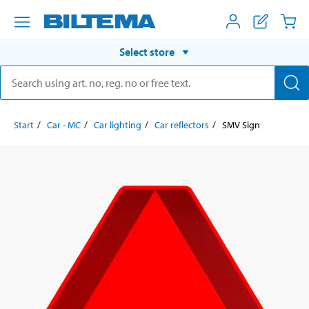
Select store
Start
Car - MC
Car lighting
Car reflectors
SMV Sign