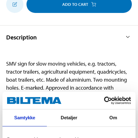
ADD TO CART
Description
SMV sign for slow moving vehicles, e.g. tractors,
tractor trailers, agricultural equipment, quadricycles,
boat trailers, etc. Made of aluminium. Two mounting
holes. E-marked. Approved in accordance with
ECE69.01.
Samtykke
Detaljer
Om
Technical specifications
Length
405 mm