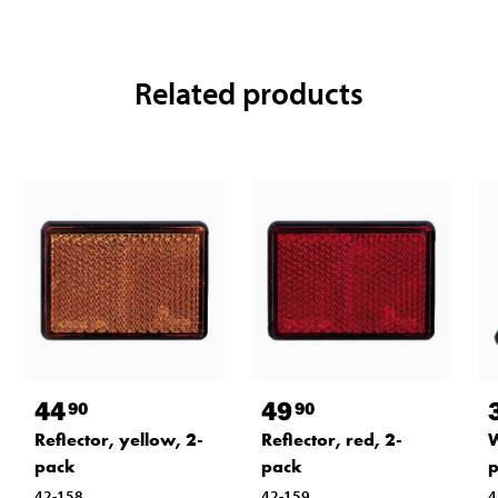
Related products
44
49
90
90
Reflector, yellow, 2-
Reflector, red, 2-
W
pack
pack
42-158
42-159
4