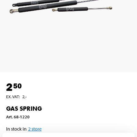
2
50
EX. VAT
:
2
,-
GAS SPRING
Art
.
68-1220
In stock in
2
store