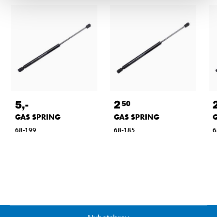
5
,-
2
50
GAS SPRING
GAS SPRING
68-199
68-185
6