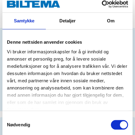
ADD TO CART
Samtykke
Detaljer
Om
Denne nettsiden anvender cookies
Does this product fit your vehicle?
Vi bruker informasjonskapsler for å gi innhold og
annonser et personlig preg, for å levere sosiale
N
mediefunksjoner og for å analysere trafikken vår. Vi deler
dessuten informasjon om hvordan du bruker nettstedet
vårt, med partnerne våre innen sosiale medier,
annonsering og analysearbeid, som kan kombinere den
No registration number?
med annen informasjon du har gjort tilgjengelig for dem,
SELECT CAR MANUALLY
eller som de har samlet inn gjennom din bruk av
tjenestene deres.
Samtykkevalg
Nødvendig
Important information when searching for spare
parts by reg. number and service recommendations.