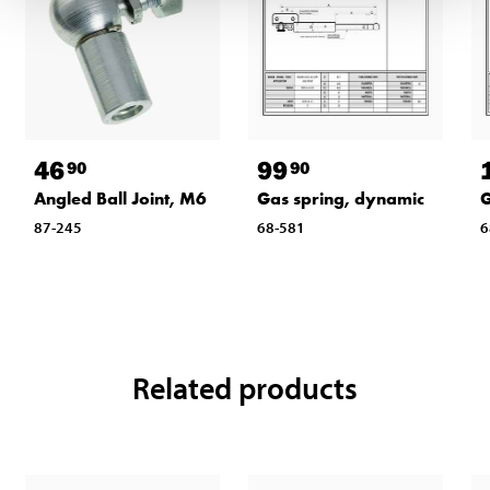
46
99
90
90
Angled Ball Joint, M6
Gas spring, dynamic
G
87-245
68-581
6
Related products