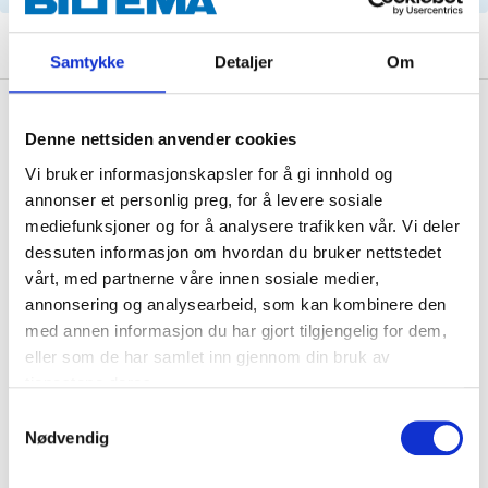
Samtykke
Detaljer
Om
Description
Denne nettsiden anvender cookies
Vi bruker informasjonskapsler for å gi innhold og
annonser et personlig preg, for å levere sosiale
Technical specifications
mediefunksjoner og for å analysere trafikken vår. Vi deler
dessuten informasjon om hvordan du bruker nettstedet
Position
Boot
vårt, med partnerne våre innen sosiale medier,
annonsering og analysearbeid, som kan kombinere den
Position
Right
med annen informasjon du har gjort tilgjengelig for dem,
Length
617 mm
eller som de har samlet inn gjennom din bruk av
tjenestene deres.
Stroke length
260 mm
Samtykkevalg
Spring force
460 N
Nødvendig