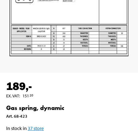
189
,-
EX. VAT
:
151
20
Gas spring, dynamic
Art
.
68-423
In stock in
37
store