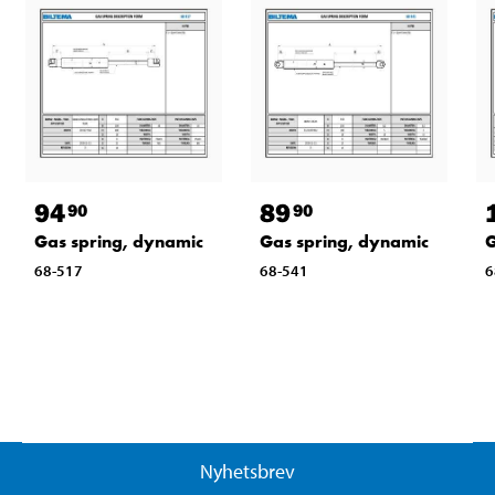
94
89
90
90
Gas spring, dynamic
Gas spring, dynamic
G
68-517
68-541
6
Nyhetsbrev