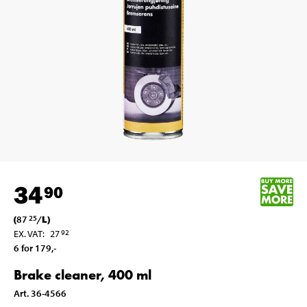
34
90
(
87
/
L
)
25
EX. VAT
:
27
92
6 for 179
,-
Brake cleaner, 400 ml
Art
.
36-4566