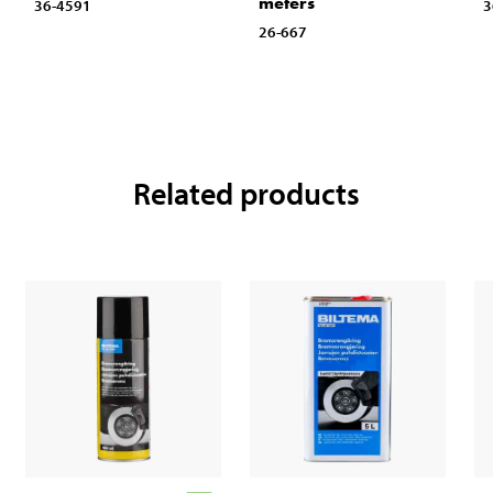
meters
36-4591
3
26-667
Related products