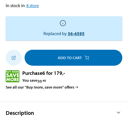
In stock in
8
store
Replaced by
36-4595
ADD TO CART
Purchase
6 for 179
,-
You save
30
40
See all our ”Buy more, save more” offers
Description