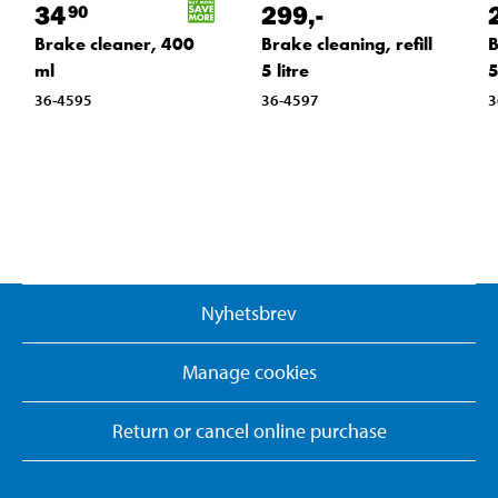
34
299
,-
90
Brake cleaner, 400
Brake cleaning, refill
B
ml
5 litre
5
36-4595
36-4597
3
Nyhetsbrev
Manage cookies
Return or cancel online purchase