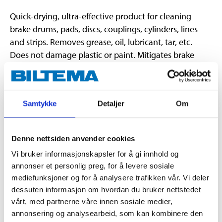
Quick-drying, ultra-effective product for cleaning
brake drums, pads, discs, couplings, cylinders, lines
and strips. Removes grease, oil, lubricant, tar, etc.
Does not damage plastic or paint. Mitigates brake
noise.
Contains:Hydrocarbons, C6-C7, n-alkanes, isoalkanes,
cyclics, <5% n-hexane, PROPANE, BUTANE,
Samtykke
Detaljer
Om
ISOBUTANE, CARBON DIOXIDE.
Denne nettsiden anvender cookies
Vi bruker informasjonskapsler for å gi innhold og
annonser et personlig preg, for å levere sosiale
Danger
mediefunksjoner og for å analysere trafikken vår. Vi deler
H222 Extremely flammable aerosol.
dessuten informasjon om hvordan du bruker nettstedet
H229 Pressurised container: May burst if heated.
vårt, med partnerne våre innen sosiale medier,
H315 Causes skin irritation.
annonsering og analysearbeid, som kan kombinere den
H336 May cause drowsiness or dizziness.