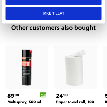
Pay & Collect in your local store within 2 hours!
READ MORE
IKKE TILLAT
Other customers also bought
89
24
90
90
Multispray, 500 ml
Paper towel roll, 100
R