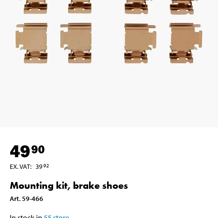
49
90
EX. VAT
:
39
92
Mounting kit, brake shoes
Art
.
59-466
In stock in
55
store