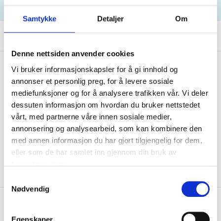
parts by reg. number and service recommendations.
Samtykke
Detaljer
Om
Denne nettsiden anvender cookies
Description
Vi bruker informasjonskapsler for å gi innhold og
annonser et personlig preg, for å levere sosiale
mediefunksjoner og for å analysere trafikken vår. Vi deler
dessuten informasjon om hvordan du bruker nettstedet
Mounting kit for 2 wheels.
vårt, med partnerne våre innen sosiale medier,
annonsering og analysearbeid, som kan kombinere den
med annen informasjon du har gjort tilgjengelig for dem,
eller som de har samlet inn gjennom din bruk av
tjenestene deres.
Samtykkevalg
Nødvendig
About the manufacturer
Egenskaper