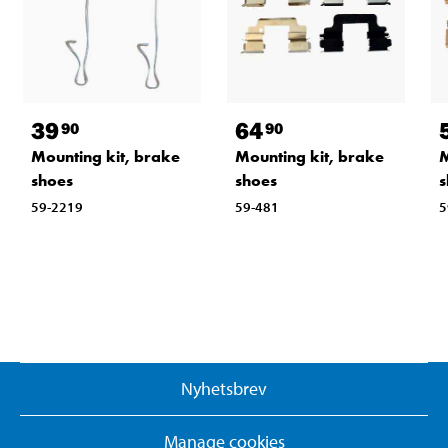
39
64
90
90
Mounting kit, brake
Mounting kit, brake
M
shoes
shoes
s
59-2219
59-481
5
Nyhetsbrev
Manage cookies