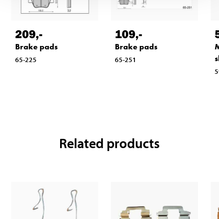
209
,-
109
,-
Brake pads
Brake pads
M
s
65-225
65-251
5
Related products