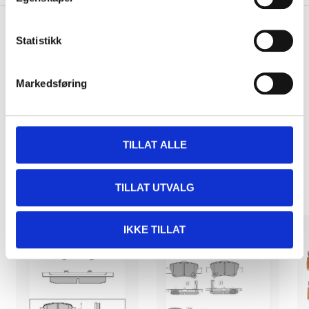
Statistikk
Pay & Collect
Pay & Collect in your local store within 2 hours!
Markedsføring
READ MORE
TILLAT ALLE
Other customers also bought
TILLAT UTVALG
IKKE TILLAT