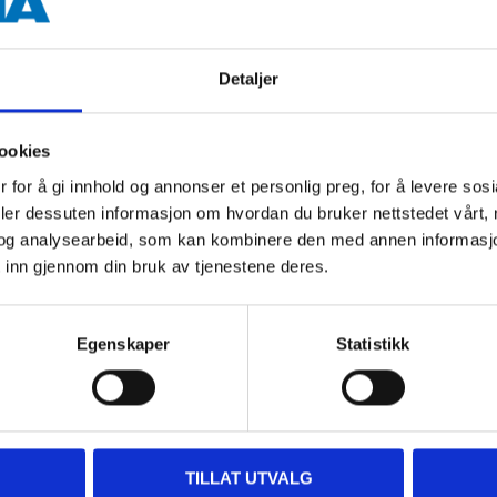
50,3 mm
Detaljer
68 mm
5 pcs (Hole)
ookies
 for å gi innhold og annonser et personlig preg, for å levere sos
deler dessuten informasjon om hvordan du bruker nettstedet vårt,
og analysearbeid, som kan kombinere den med annen informasjon d
 inn gjennom din bruk av tjenestene deres.
Egenskaper
Statistikk
Other customers also bought
TILLAT UTVALG