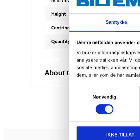
Height
Samtykke
Centring diameter
Quantity
Denne nettsiden anvender c
Vi bruker informasjonskapsler
analysere trafikken vår. Vi 
sosiale medier, annonsering 
About the manufacturer
dem, eller som de har samlet
Samtykkevalg
Nødvendig
IKKE TILLAT