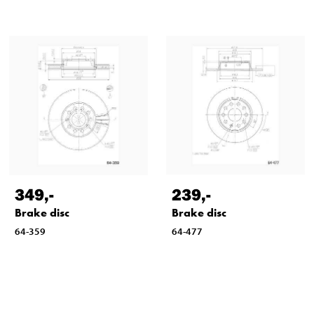
349
,-
239
,-
Brake disc
Brake disc
64-359
64-477