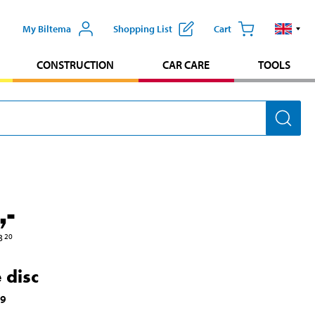
My Biltema
Shopping List
Cart
CONSTRUCTION
CAR CARE
TOOLS
,-
3
20
 disc
69