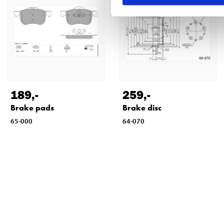
189
,-
259
,-
Brake pads
Brake disc
65-000
64-070