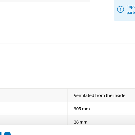
Impo
part
Ventilated from the inside
305 mm
28 mm
25 mm