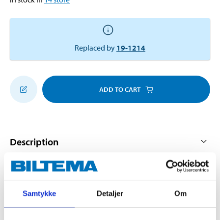
Replaced by
19-1214
ADD TO CART
Description
Tool for pressing/screwing the brake piston back onto
Samtykke
Detaljer
Om
the calliper with self-adjusting handbrake. Necessary
when replacing brake pads.