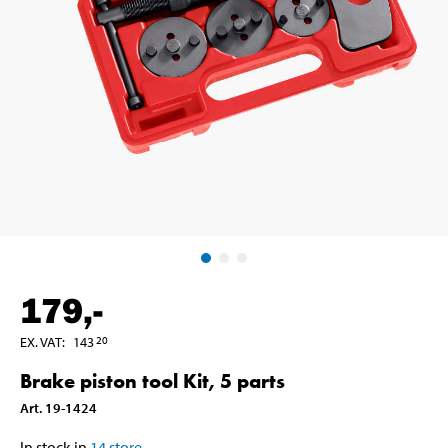
179
,-
EX. VAT
:
143
20
Brake piston tool Kit, 5 parts
Art
.
19-1424
In stock in
14
store