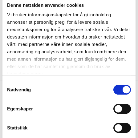
NOTE
! Only for use on left-hand pistons. Press tool,
Denne nettsiden anvender cookies
pressure plate and 3 adapter discs included. For
Vi bruker informasjonskapsler for å gi innhold og
Citroen, Renault, Audi and others. Supplied in a
annonser et personlig preg, for å levere sosiale
practical partitioned plastic case.
mediefunksjoner og for å analysere trafikken vår. Vi deler
dessuten informasjon om hvordan du bruker nettstedet
vårt, med partnerne våre innen sosiale medier,
annonsering og analysearbeid, som kan kombinere den
med annen informasjon du har gjort tilgjengelig for dem,
eller som de har samlet inn gjennom din bruk av
About the manufacturer
tjenestene deres.
Samtykkevalg
Nødvendig
Pay & Collect
Egenskaper
Pay & Collect in your local store within 2 hours!
READ MORE
Statistikk