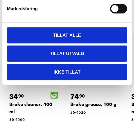
Other customers also bought
Markedsføring
TILLAT ALLE
TILLAT UTVALG
IKKE TILLAT
34
74
90
90
Brake cleaner, 400
Brake grease, 100 g
B
ml
m
36-4526
36-4566
3