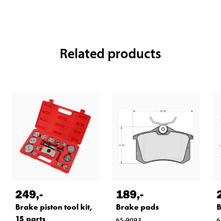
Related products
249
,-
189
,-
Brake piston tool kit,
Brake pads
B
15 parts
65-9093
6