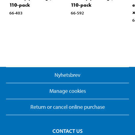
110-pack
e
110-pack
x
66-592
66-403
6
Nyhetsbrev
Manage cookies
Return or cancel online purchase
CONTACT US