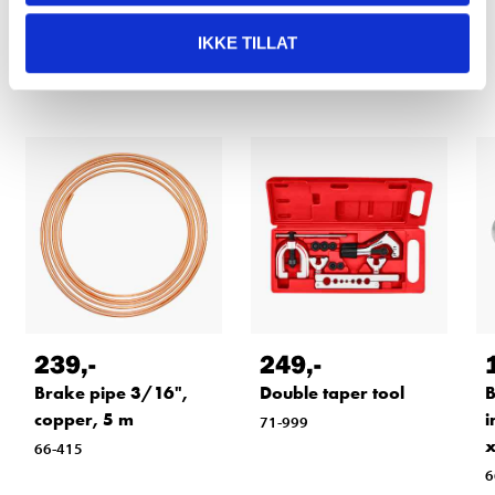
Other customers also bought
IKKE TILLAT
239
,-
249
,-
Brake pipe 3/16",
Double taper tool
B
copper, 5 m
i
71-999
x
66-415
6