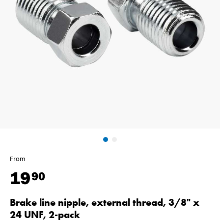
From
19
90
Brake line nipple, external thread, 3/8" x
24 UNF, 2-pack