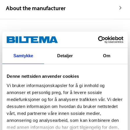
About the manufacturer
Brake line nipple, external
thread, 3/8" x 24 UNF, 2-pack
Samtykke
Detaljer
Om
66-489
Length
:
18,0
mm
Socket width
:
10
mm
Denne nettsiden anvender cookies
In stock in
7
store
Vi bruker informasjonskapsler for å gi innhold og
annonser et personlig preg, for å levere sosiale
mediefunksjoner og for å analysere trafikken vår. Vi deler
19
90
dessuten informasjon om hvordan du bruker nettstedet
vårt, med partnerne våre innen sosiale medier,
annonsering og analysearbeid, som kan kombinere den
Brake line nipple, external
med annen informasjon du har gjort tilgjengelig for dem,