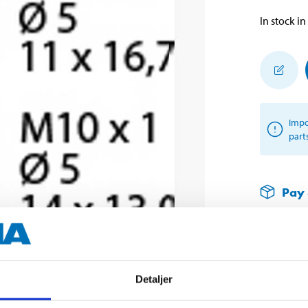
In stock in
Impo
part
Pay 
Pay & Collec
READ MORE
Detaljer