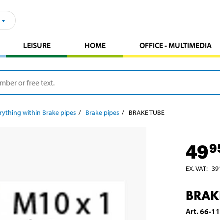
LEISURE
HOME
OFFICE - MULTIMEDIA
rything within Brake pipes
Brake pipes
BRAKE TUBE
49
9
EX. VAT
:
39
BRAK
Art
.
66-1