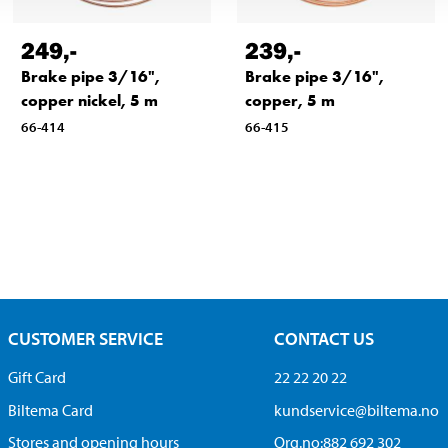
249
,-
239
,-
Brake pipe 3/16",
Brake pipe 3/16",
copper nickel, 5 m
copper, 5 m
66-414
66-415
CUSTOMER SERVICE
CONTACT US
Gift Card
22 22 20 22
Biltema Card
kundservice@biltema.no
Stores and opening hours
Org.no:882 692 302