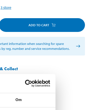
3
store
ADD TO CART
rtant information when searching for spare
s by reg. number and service recommendations.
& Collect
t in your local store within 2 hours!
Om