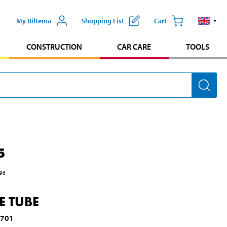
My Biltema
Shopping List
Cart
CONSTRUCTION
CAR CARE
TOOLS
5
96
E TUBE
1701