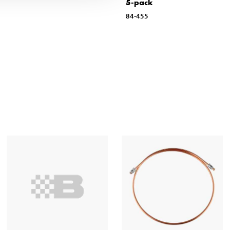
5-pack
84-455