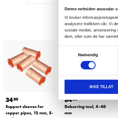
Denne nettsiden anvender c
Vi bruker informasjonskapsler
analysere trafikken vår. Vi 
sosiale medier, annonsering 
dem, eller som de har samlet
Samtykkevalg
Nødvendig
IKKE TILLAT
34
84
90
90
Support sleeves for
Deburring tool, 4–40
copper pipes, 12 mm, 5-
mm