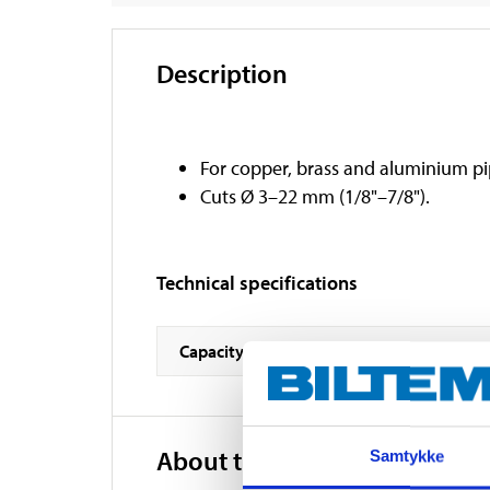
Description
For copper, brass and aluminium p
Cuts Ø 3–22 mm (1/8"–7/8").
Technical specifications
Capacity
About the manufacturer
Samtykke