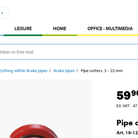
LEISURE
HOME
OFFICE - MULTIMEDIA
rything within Brake pipes
Brake pipes
Pipe cutters, 3 – 22 mm
59
9
EX. VAT
:
47
Pipe 
Art
.
19-1