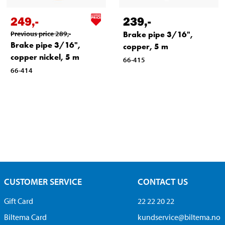
249
,-
239
,-
Previous price
289
,-
Brake pipe 3/16",
Brake pipe 3/16",
copper, 5 m
copper nickel, 5 m
66-415
66-414
CUSTOMER SERVICE
CONTACT US
Gift Card
22 22 20 22
Biltema Card
kundservice@biltema.no