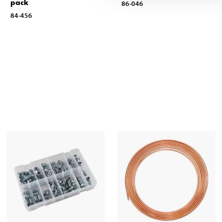
pack
86-046
84-456