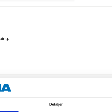
iping.
3 – 22 mm (1/8"–7/8")
Detaljer