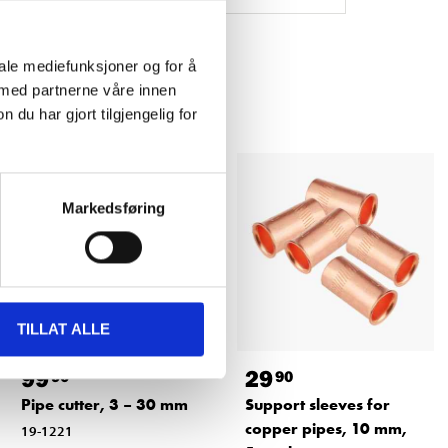
iale mediefunksjoner og for å
 med partnerne våre innen
u har gjort tilgjengelig for
Markedsføring
TILLAT ALLE
99
29
90
90
Pipe cutter, 3 – 30 mm
Support sleeves for
copper pipes, 10 mm,
19-1221