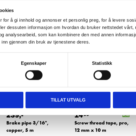
ookies
 for å gi innhold og annonser et personlig preg, for å levere sos
Other customers also bought
deler dessuten informasjon om hvordan du bruker nettstedet vårt,
og analysearbeid, som kan kombinere den med annen informasjon d
 inn gjennom din bruk av tjenestene deres.
Egenskaper
Statistikk
TILLAT UTVALG
239
,-
14
90
Brake pipe 3/16",
Screw thread tape, pro,
copper, 5 m
12 mm x 10 m