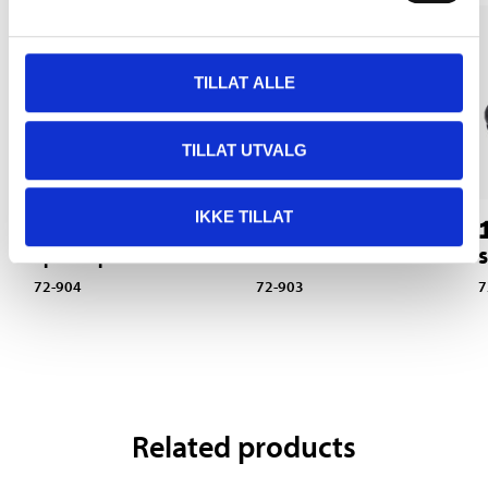
TILLAT ALLE
TILLAT UTVALG
IKKE TILLAT
115
,-
89
90
Spindle joint
Stabiliser links
S
72-904
72-903
7
Related products