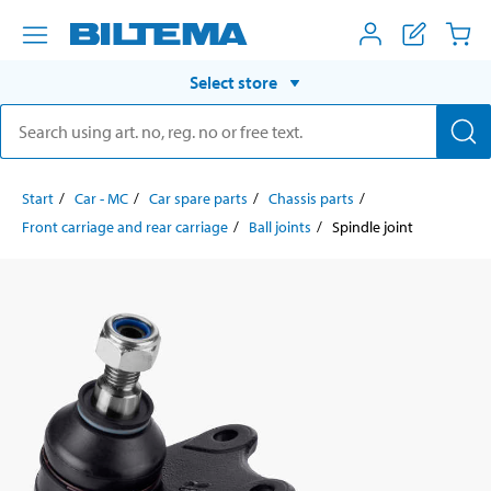
Select store
Start
Car - MC
Car spare parts
Chassis parts
Front carriage and rear carriage
Ball joints
Spindle joint