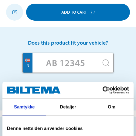
ADD TO CART
Does this product fit your vehicle?
N
No registration number?
SELECT CAR MANUALLY
Samtykke
Detaljer
Om
Important information when searching for spare
Denne nettsiden anvender cookies
parts by reg. number and service recommendations.