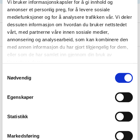
Vi bruker informasjonskapsler for å gi innhold og
annonser et personlig preg, for å levere sosiale
mediefunksjoner og for å analysere trafikken vår. Vi deler
dessuten informasjon om hvordan du bruker nettstedet
vårt, med partnerne våre innen sosiale medier,
About the manufacturer
annonsering og analysearbeid, som kan kombinere den
med annen informasjon du har gjort tilgjengelig for dem,
eller som de har samlet inn gjennom din bruk av
tjenestene deres.
Pay & Collect
Samtykkevalg
Nødvendig
Pay & Collect in your local store within 2 hours!
READ MORE
Egenskaper
Other customers also bought
Statistikk
Markedsføring