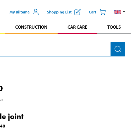
My Biltema
Shopping List
Cart
CONSTRUCTION
CAR CARE
TOOLS
0
92
e joint
148