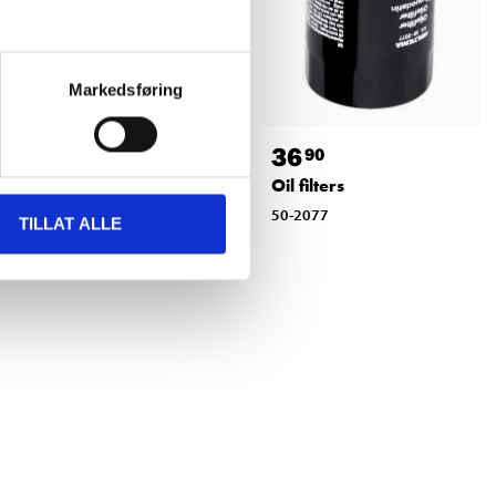
Markedsføring
129
,-
36
90
Brake pads
Oil filters
65-193
50-2077
TILLAT ALLE