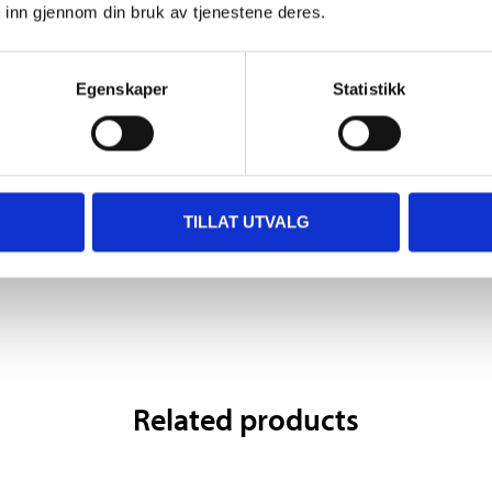
 inn gjennom din bruk av tjenestene deres.
Egenskaper
Statistikk
135
,-
135
,-
Steering joint
Steering joint
72-3147
72-3146
TILLAT UTVALG
Related products