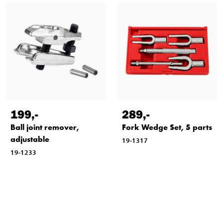
199
,-
289
,-
Ball joint remover,
Fork Wedge Set, 5 parts
adjustable
19-1317
19-1233