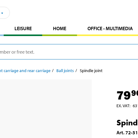
LEISURE
HOME
OFFICE - MULTIMEDIA
t carriage and rear carriage
Ball joints
Spindle joint
79
9
EX. VAT
:
63
Spindl
Art
.
72-3