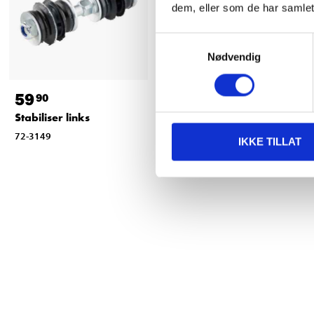
dem, eller som de har samlet
Samtykkevalg
Nødvendig
59
199
,-
90
Stabiliser links
Ball joint remover,
adjustable
72-3149
IKKE TILLAT
19-1233