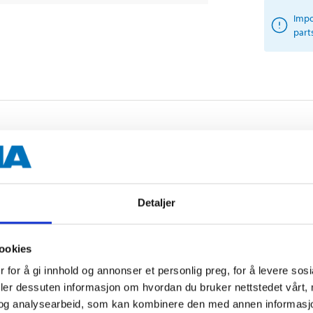
Impo
part
Other customers also bought
Detaljer
ookies
 for å gi innhold og annonser et personlig preg, for å levere sos
deler dessuten informasjon om hvordan du bruker nettstedet vårt,
og analysearbeid, som kan kombinere den med annen informasjon d