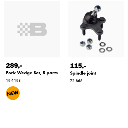
289
,-
115
,-
Fork Wedge Set, 5 parts
Spindle joint
19-1193
72-868