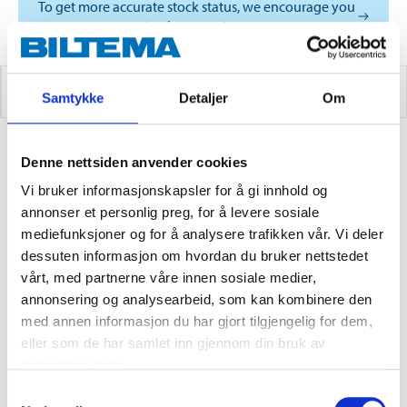
To get more accurate stock status, we encourage you
to choose a store
SAE DX III
Samtykke
Detaljer
Om
Denne nettsiden anvender cookies
0
PRODUCTS
Vi bruker informasjonskapsler for å gi innhold og
annonser et personlig preg, for å levere sosiale
mediefunksjoner og for å analysere trafikken vår. Vi deler
dessuten informasjon om hvordan du bruker nettstedet
vårt, med partnerne våre innen sosiale medier,
annonsering og analysearbeid, som kan kombinere den
med annen informasjon du har gjort tilgjengelig for dem,
eller som de har samlet inn gjennom din bruk av
tjenestene deres.
Samtykkevalg