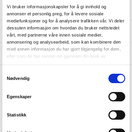
Vi bruker informasjonskapsler for å gi innhold og
annonser et personlig preg, for å levere sosiale
mediefunksjoner og for å analysere trafikken vår. Vi deler
dessuten informasjon om hvordan du bruker nettstedet
Safety instructions and other information
vårt, med partnerne våre innen sosiale medier,
annonsering og analysearbeid, som kan kombinere den
med annen informasjon du har gjort tilgjengelig for dem,
About the manufacturer
eller som de har samlet inn gjennom din bruk av
tjenestene deres.
Samtykkevalg
Nødvendig
Pay & Collect
Egenskaper
Pay & Collect in your local store within 2 hours!
READ MORE
Statistikk
Other customers also bought