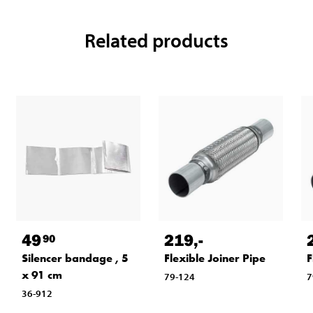
Related products
49
219
,-
90
Silencer bandage , 5
Flexible Joiner Pipe
F
x 91 cm
79-124
7
36-912