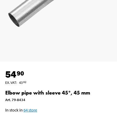
54
90
EX. VAT
:
43
92
Elbow pipe with sleeve 45°, 45 mm
Art
.
79-8434
In stock in
64
store