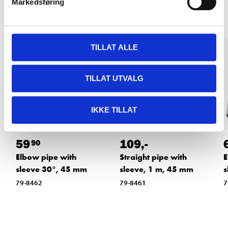
Markedsføring
TILLAT ALLE
TILLAT UTVALG
IKKE TILLAT
59
109
,-
90
Elbow pipe with
Straight pipe with
E
sleeve 30°, 45 mm
sleeve, 1 m, 45 mm
s
79-8462
79-8461
7