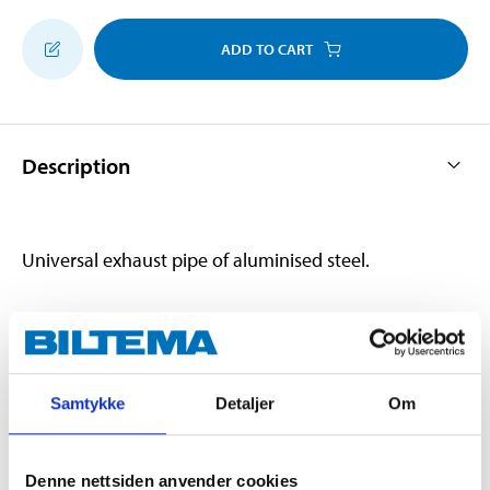
ADD TO CART
Description
Universal exhaust pipe of aluminised steel.
Technical specifications
Samtykke
Detaljer
Om
External diameter
45 mm
Angle
45 °
Denne nettsiden anvender cookies
Thickness
1,5 mm