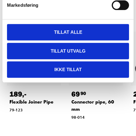
Other customers also bought
Markedsføring
TILLAT ALLE
TILLAT UTVALG
IKKE TILLAT
189
,-
69
90
Flexible Joiner Pipe
Connector pipe, 60
F
mm
79-123
7
98-014