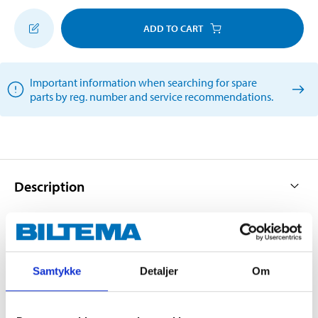
ADD TO CART
Important information when searching for spare
parts by reg. number and service recommendations.
Description
Made of galvanised/stainless steel. For jointing, repairs
or manufacture of exhaust systems.
Samtykke
Detaljer
Om