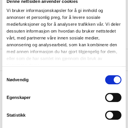
Technical specifications
Denne nettsiden anvender cookies
Vi bruker informasjonskapsler for å gi innhold og
annonser et personlig preg, for å levere sosiale
Length
305 mm
mediefunksjoner og for å analysere trafikken vår. Vi deler
Diameter
57 mm
dessuten informasjon om hvordan du bruker nettstedet
vårt, med partnerne våre innen sosiale medier,
annonsering og analysearbeid, som kan kombinere den
med annen informasjon du har gjort tilgjengelig for dem,
eller som de har samlet inn gjennom din bruk av
About the manufacturer
tjenestene deres.
Samtykkevalg
Nødvendig
Pay & Collect
Egenskaper
Pay & Collect in your local store within 2 hours!
READ MORE
Statistikk