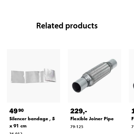
Related products
49
229
,-
90
Silencer bandage , 5
Flexible Joiner Pipe
F
x 91 cm
79-125
7
36-912