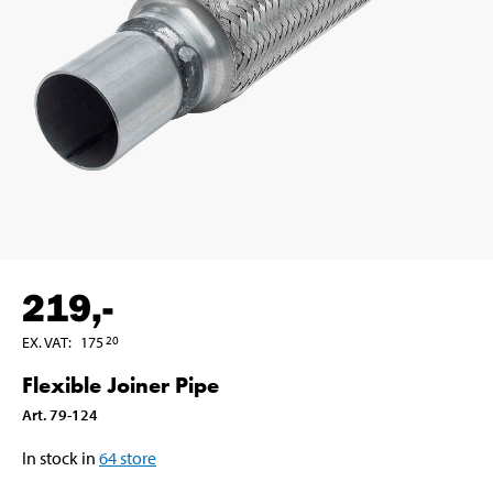
219
,-
EX. VAT
:
175
20
Flexible Joiner Pipe
Art
.
79-124
In stock in
64
store