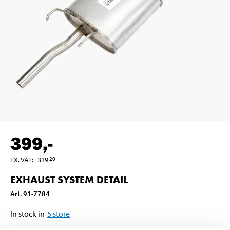
399
,-
EX. VAT
:
319
20
EXHAUST SYSTEM DETAIL
Art
.
91-7784
In stock in
5
store