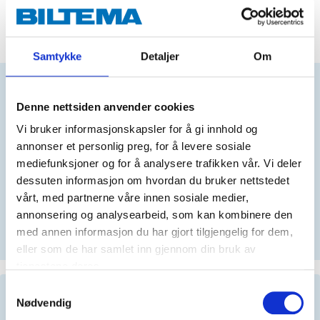
ADD TO CART
Samtykke
Detaljer
Om
Does this product fit your vehicle?
Denne nettsiden anvender cookies
Vi bruker informasjonskapsler for å gi innhold og
annonser et personlig preg, for å levere sosiale
N
mediefunksjoner og for å analysere trafikken vår. Vi deler
dessuten informasjon om hvordan du bruker nettstedet
vårt, med partnerne våre innen sosiale medier,
No registration number?
annonsering og analysearbeid, som kan kombinere den
SELECT CAR MANUALLY
med annen informasjon du har gjort tilgjengelig for dem,
eller som de har samlet inn gjennom din bruk av
tjenestene deres.
Samtykkevalg
Important information when searching for spare
Nødvendig
parts by reg. number and service recommendations.