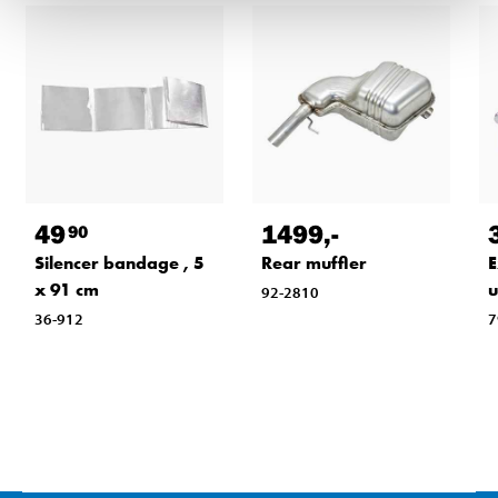
49
1499
,-
90
Silencer bandage , 5
Rear muffler
E
x 91 cm
u
92-2810
36-912
7