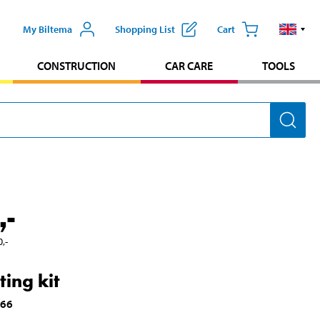
My Biltema
Shopping List
Cart
CONSTRUCTION
CAR CARE
TOOLS
,-
0
,-
ing kit
966