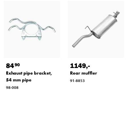
84
1149
,-
90
Exhaust pipe bracket,
Rear muffler
54 mm pipe
91-8853
98-008