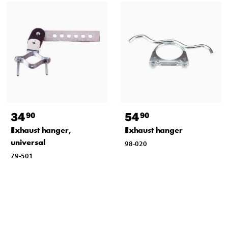
34
54
90
90
Exhaust hanger,
Exhaust hanger
universal
98-020
79-501