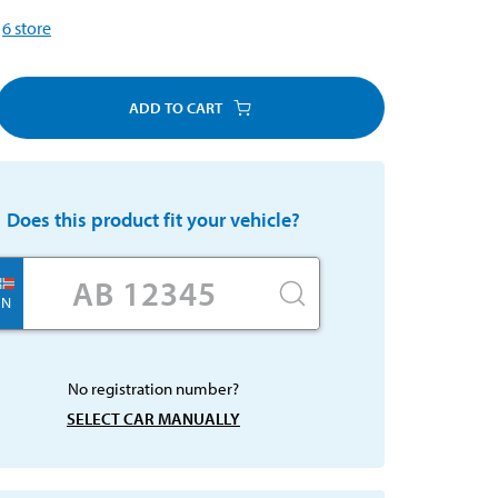
6
store
ADD TO CART
Does this product fit your vehicle?
N
No registration number?
SELECT CAR MANUALLY