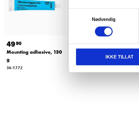
Samtykkevalg
Nødvendig
49
649
,-
90
Mounting adhesive, 130
Rear muffler
IKKE TILLAT
g
92-1882
36-1772