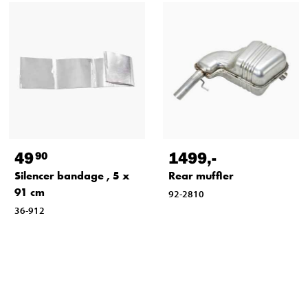
49
1499
,-
90
Silencer bandage , 5 x
Rear muffler
91 cm
92-2810
36-912