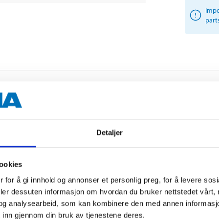
Impo
part
Detaljer
Other customers also bought
ookies
 for å gi innhold og annonser et personlig preg, for å levere sos
deler dessuten informasjon om hvordan du bruker nettstedet vårt,
og analysearbeid, som kan kombinere den med annen informasjon d
 inn gjennom din bruk av tjenestene deres.