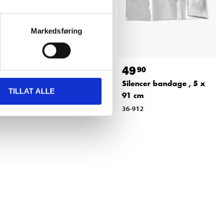
Markedsføring
34
49
90
90
Exhaust hanger,
Silencer bandage , 5 x
TILLAT ALLE
universal
91 cm
79-501
36-912