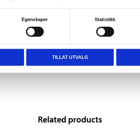
Egenskaper
Statistikk
44
34
90
90
Repair paste, 200 g
Exhaus pipe bracket
TILLAT UTVALG
36-1723
98-2501
Related products