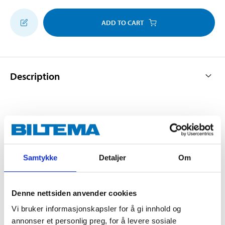
ADD TO CART
Description
For exhaust systems, etc.
Technical specifications
Samtykke
Detaljer
Om
Diameter
67 mm
Denne nettsiden anvender cookies
Quantity
2 pcs
Vi bruker informasjonskapsler for å gi innhold og
annonser et personlig preg, for å levere sosiale