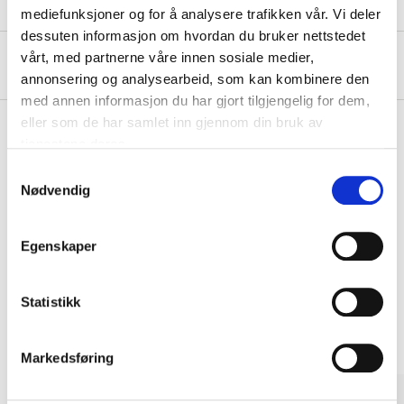
mediefunksjoner og for å analysere trafikken vår. Vi deler
dessuten informasjon om hvordan du bruker nettstedet
vårt, med partnerne våre innen sosiale medier,
About the manufacturer
annonsering og analysearbeid, som kan kombinere den
med annen informasjon du har gjort tilgjengelig for dem,
eller som de har samlet inn gjennom din bruk av
tjenestene deres.
Pay & Collect
Samtykkevalg
Nødvendig
Pay & Collect in your local store within 2 hours!
READ MORE
Egenskaper
Other customers also bought
Statistikk
Markedsføring