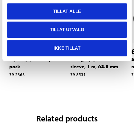
TILLAT ALLE
TILLAT UTVALG
IKKE TILLAT
49
135
,-
90
Pipe Clips, 64 mm, 2-
Straight pipe with
S
pack
sleeve, 1 m, 63.5 mm
79-2363
79-8531
7
Related products