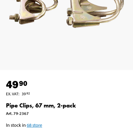
49
90
EX. VAT
:
39
92
Pipe Clips, 67 mm, 2-pack
Art
.
79-2367
In stock in
68
store