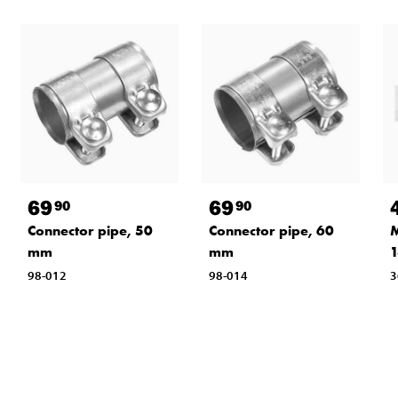
69
69
90
90
Connector pipe, 50
Connector pipe, 60
M
mm
mm
1
98-012
98-014
3