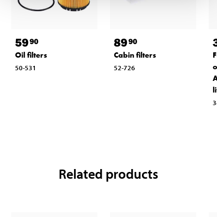
59
89
90
90
Oil filters
Cabin filters
F
o
50-531
52-726
A
l
3
Related products