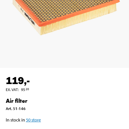
119
,-
EX. VAT
:
95
20
Air filter
Art
.
51-146
In stock in
50
store