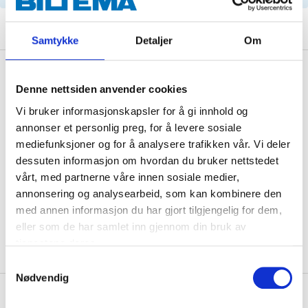
Samtykke
Detaljer
Om
Description
Denne nettsiden anvender cookies
Vi bruker informasjonskapsler for å gi innhold og
annonser et personlig preg, for å levere sosiale
Technical specifications
mediefunksjoner og for å analysere trafikken vår. Vi deler
dessuten informasjon om hvordan du bruker nettstedet
Length
297 mm
vårt, med partnerne våre innen sosiale medier,
annonsering og analysearbeid, som kan kombinere den
Width
234 mm
med annen informasjon du har gjort tilgjengelig for dem,
Height
44 mm
eller som de har samlet inn gjennom din bruk av
tjenestene deres.
Samtykkevalg
Nødvendig
About the manufacturer