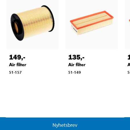
149
,-
135
,-
Air filter
Air filter
A
51-157
51-149
5
Nyhetsbrev