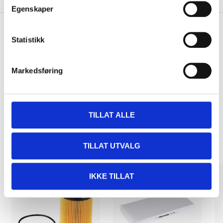
Egenskaper
Statistikk
Pay & Collect
Pay & Collect in your local store within 2 hours!
Markedsføring
READ MORE
TILLAT ALLE
Other customers also bought
TILLAT UTVALG
IKKE TILLAT