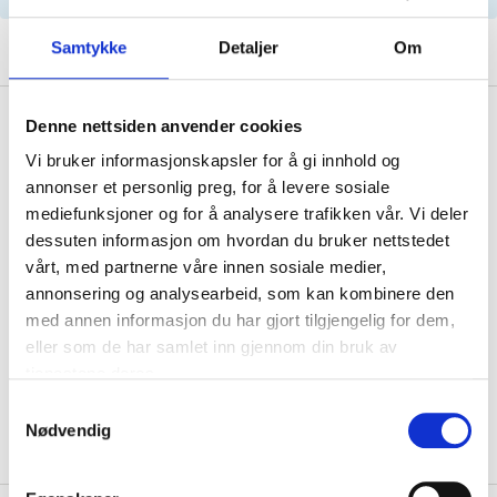
Samtykke
Detaljer
Om
Description
Denne nettsiden anvender cookies
Vi bruker informasjonskapsler for å gi innhold og
annonser et personlig preg, for å levere sosiale
mediefunksjoner og for å analysere trafikken vår. Vi deler
Technical specifications
dessuten informasjon om hvordan du bruker nettstedet
vårt, med partnerne våre innen sosiale medier,
Length
235 mm
annonsering og analysearbeid, som kan kombinere den
med annen informasjon du har gjort tilgjengelig for dem,
Width
209 mm
eller som de har samlet inn gjennom din bruk av
Height
34 mm
tjenestene deres.
Shape
Rectangular
Samtykkevalg
Nødvendig