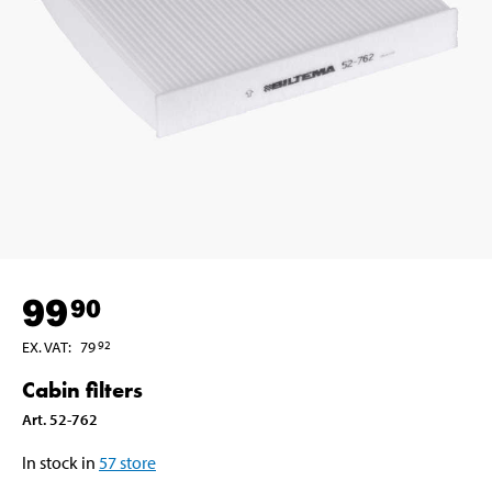
99
90
EX. VAT
:
79
92
Cabin filters
Art
.
52-762
In stock in
57
store