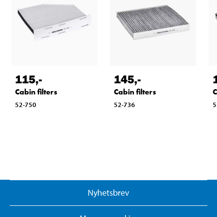
115
,-
145
,-
Cabin filters
Cabin filters
C
52-750
52-736
5
Nyhetsbrev