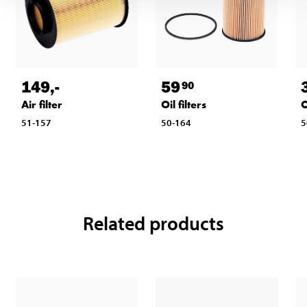
149
,-
59
90
Air filter
Oil filters
O
51-157
50-164
5
Related products