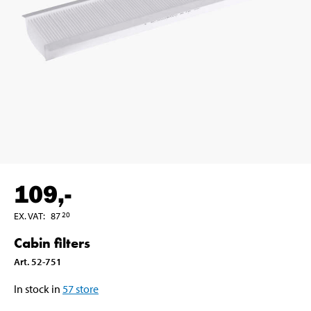
109
,-
EX. VAT
:
87
20
Cabin filters
Art
.
52-751
In stock in
57
store