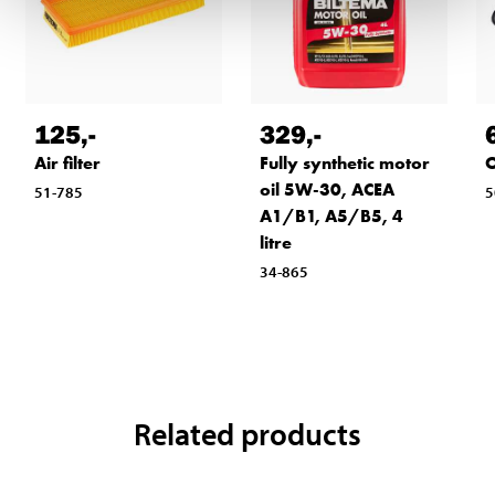
125
,-
329
,-
Air filter
Fully synthetic motor
O
oil 5W-30, ACEA
51-785
5
A1/B1, A5/B5, 4
litre
34-865
Related products