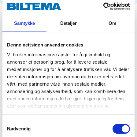
Samtykke
Detaljer
Om
Description
Denne nettsiden anvender cookies
Vi bruker informasjonskapsler for å gi innhold og
Technical specifications
annonser et personlig preg, for å levere sosiale
mediefunksjoner og for å analysere trafikken vår. Vi deler
dessuten informasjon om hvordan du bruker nettstedet
Length
510 mm
vårt, med partnerne våre innen sosiale medier,
Width
97 mm
annonsering og analysearbeid, som kan kombinere den
Height
34 mm
med annen informasjon du har gjort tilgjengelig for dem,
eller som de har samlet inn gjennom din bruk av
Shape
Rectangular
tjenestene deres.
Samtykkevalg
Nødvendig