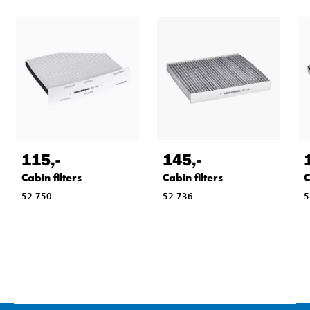
115
,-
145
,-
Cabin filters
Cabin filters
C
52-750
52-736
5