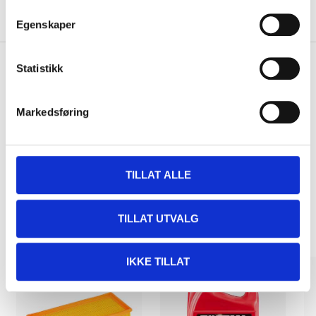
About the manufacturer
Egenskaper
Statistikk
Pay & Collect
Markedsføring
Pay & Collect in your local store within 2 hours!
READ MORE
TILLAT ALLE
Other customers also bought
TILLAT UTVALG
IKKE TILLAT