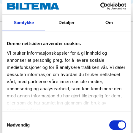
Samtykke
Detaljer
Om
Description
Denne nettsiden anvender cookies
Vi bruker informasjonskapsler for å gi innhold og
Technical specifications
annonser et personlig preg, for å levere sosiale
mediefunksjoner og for å analysere trafikken vår. Vi deler
dessuten informasjon om hvordan du bruker nettstedet
Length
255 mm
vårt, med partnerne våre innen sosiale medier,
Width
182 mm
annonsering og analysearbeid, som kan kombinere den
Height
35 mm
med annen informasjon du har gjort tilgjengelig for dem,
eller som de har samlet inn gjennom din bruk av
Shape
Rectangular
tjenestene deres.
Samtykkevalg
Nødvendig