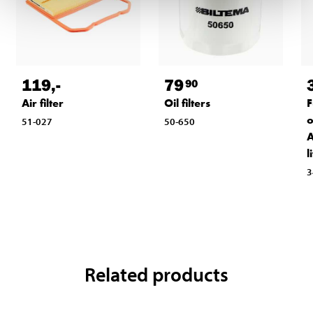
119
,-
79
90
Air filter
Oil filters
F
o
51-027
50-650
A
l
3
Related products