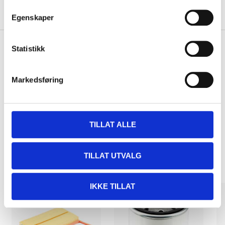
About the manufacturer
Egenskaper
Statistikk
Pay & Collect
Markedsføring
Pay & Collect in your local store within 2 hours!
READ MORE
TILLAT ALLE
Other customers also bought
TILLAT UTVALG
IKKE TILLAT