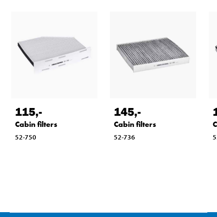
115
,-
145
,-
Cabin filters
Cabin filters
C
52-750
52-736
5