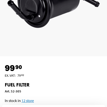
99
90
EX. VAT
:
79
92
FUEL FILTER
Art
.
52-305
In stock in
12
store