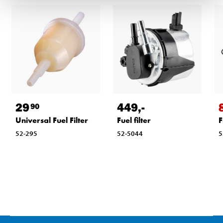
29
449
,-
90
Universal Fuel Filter
Fuel filter
F
52-295
52-5044
5