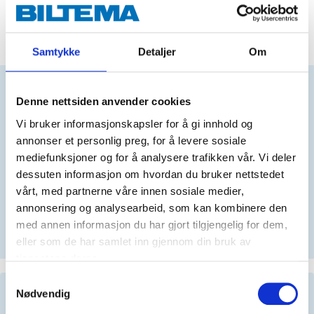
ADD TO CART
Samtykke
Detaljer
Om
Does this product fit your vehicle?
Denne nettsiden anvender cookies
Vi bruker informasjonskapsler for å gi innhold og
annonser et personlig preg, for å levere sosiale
N
mediefunksjoner og for å analysere trafikken vår. Vi deler
dessuten informasjon om hvordan du bruker nettstedet
vårt, med partnerne våre innen sosiale medier,
No registration number?
annonsering og analysearbeid, som kan kombinere den
med annen informasjon du har gjort tilgjengelig for dem,
SELECT CAR MANUALLY
eller som de har samlet inn gjennom din bruk av
tjenestene deres.
Samtykkevalg
Important information when searching for spare
Nødvendig
parts by reg. number and service recommendations.