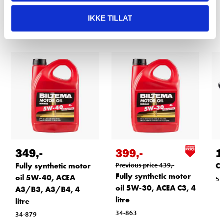
Other customers also bought
IKKE TILLAT
349
,-
399
,-
Fully synthetic motor
Previous price
439
,-
C
Fully synthetic motor
oil 5W-40, ACEA
5
oil 5W-30, ACEA C3, 4
A3/B3, A3/B4, 4
litre
litre
34-863
34-879