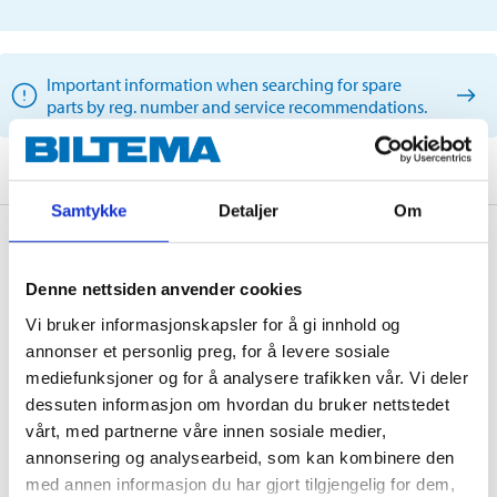
Important information when searching for spare
parts by reg. number and service recommendations.
Samtykke
Detaljer
Om
Description
Denne nettsiden anvender cookies
Vi bruker informasjonskapsler for å gi innhold og
OE: 03C115577A, 03C115562
annonser et personlig preg, for å levere sosiale
mediefunksjoner og for å analysere trafikken vår. Vi deler
dessuten informasjon om hvordan du bruker nettstedet
Technical specifications
vårt, med partnerne våre innen sosiale medier,
annonsering og analysearbeid, som kan kombinere den
med annen informasjon du har gjort tilgjengelig for dem,
Height
72,5 mm