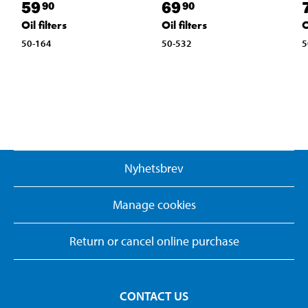
59
69
90
90
Oil filters
Oil filters
O
50-164
50-532
5
Nyhetsbrev
Manage cookies
Return or cancel online purchase
CONTACT US