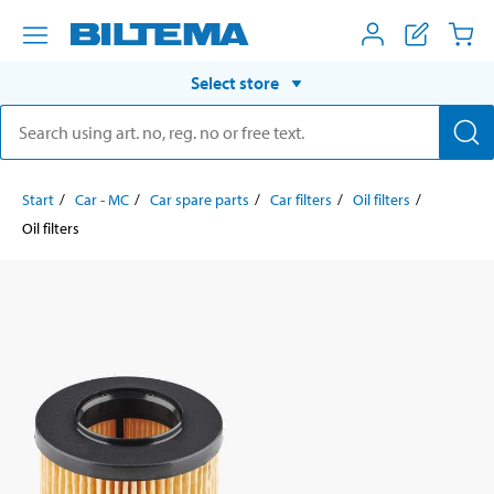
Select store
Start
Car - MC
Car spare parts
Car filters
Oil filters
Oil filters