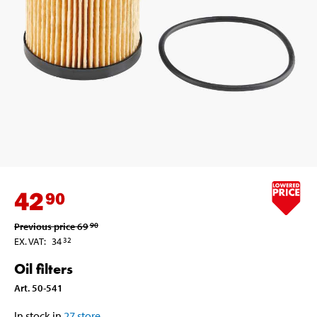
42
90
Previous price
69
90
EX. VAT
:
34
32
Oil filters
Art
.
50-541
In stock in
27
store