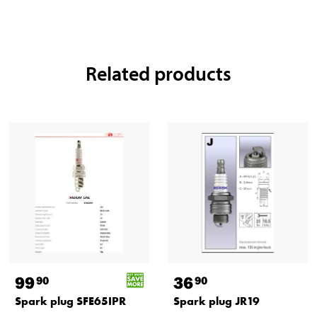
Related products
99
36
90
90
Spark plug SFE65IPR
Spark plug JR19