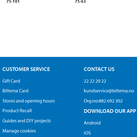
75-101
75-63
CUSTOMER SERVICE
CONTACT US
Gift Card
22 22 20 22
Biltema Card
kundservice@biltema.no
Stores and opening hours
Org.no:882 692 302
Product Recall
DOWNLOAD OUR APP
Guides and DIY projects
Android
Manage cookies
iOS