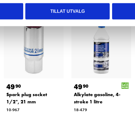
TILLAT UTVALG
49
49
90
90
Spark plug socket
Alkylate gasoline, 4-
1/2", 21 mm
stroke 1 litre
10-967
18-479