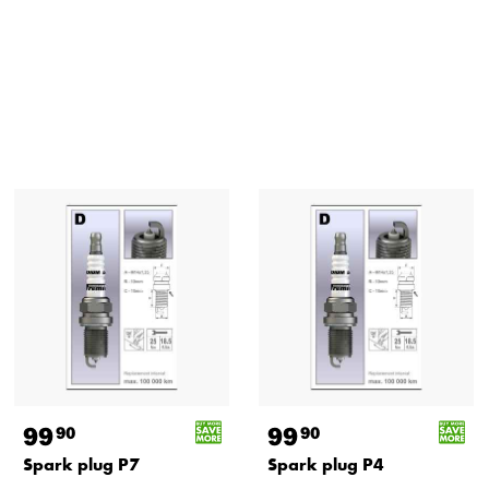
99
99
90
90
Spark plug P7
Spark plug P4