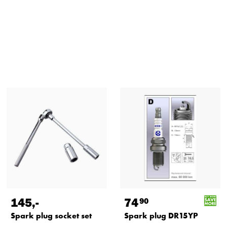
145
,-
74
90
Spark plug socket set
Spark plug DR15YP