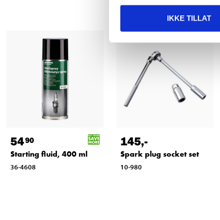
IKKE TILLAT
54
145
,-
90
Starting fluid, 400 ml
Spark plug socket set
36-4608
10-980