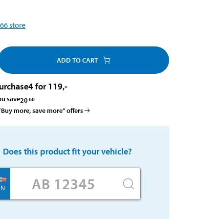
66
store
ADD TO CART
urchase
4 for 119
,-
ou save
20
60
 ”Buy more, save more” offers
Does this product fit your vehicle?
N