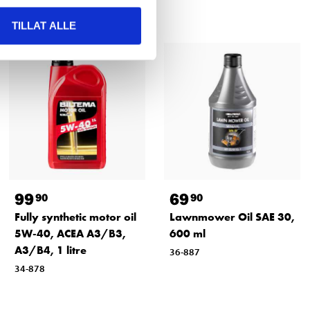
TILLAT ALLE
99
69
90
90
Fully synthetic motor oil
Lawnmower Oil SAE 30,
5W-40, ACEA A3/B3,
600 ml
A3/B4, 1 litre
36-887
34-878