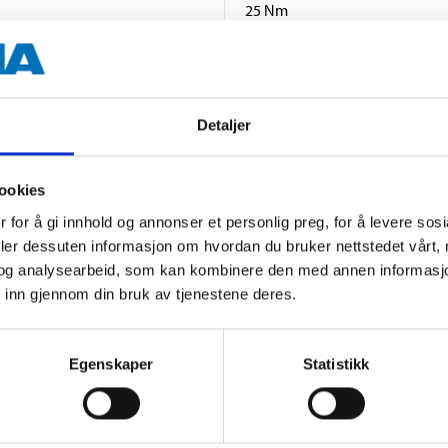
25 Nm
21 mm
M14x1,25 mm
Detaljer
19 mm
0.75 mm
ookies
 for å gi innhold og annonser et personlig preg, for å levere sos
1 pcs
deler dessuten informasjon om hvordan du bruker nettstedet vårt,
og analysearbeid, som kan kombinere den med annen informasjon d
 inn gjennom din bruk av tjenestene deres.
Egenskaper
Statistikk
Other customers also bought