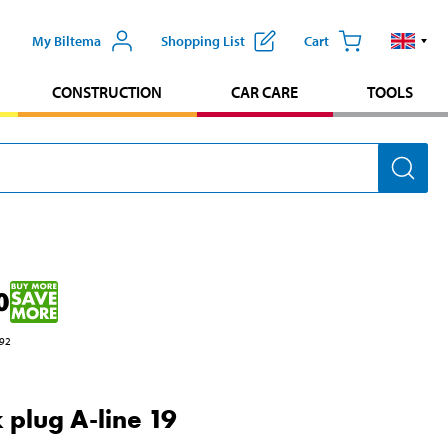
My Biltema
Shopping List
Cart
CONSTRUCTION
CAR CARE
TOOLS
0
92
 plug A-line 19