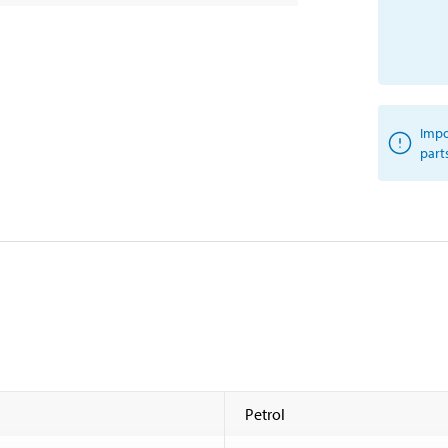
Impo
part
Petrol