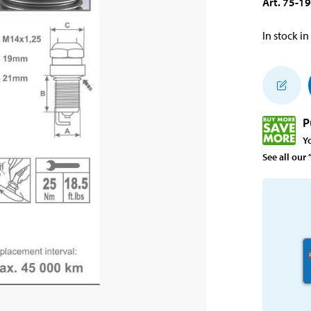
Art
.
75-19
In stock in
P
Y
See all our