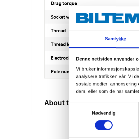
Drag torque
Socket width
Thread
Samtykke
Thread length
Electrode spacing
Denne nettsiden anvender c
Vi bruker informasjonskapsler
Pole number
analysere trafikken vår. Vi 
sosiale medier, annonsering 
dem, eller som de har samlet
About the manufacturer
Samtykkevalg
Nødvendig