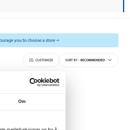
courage you to choose a store
CUSTOMIZE
SORT BY
-
RECOMMENDED
Om
iale mediefunksjoner og for å