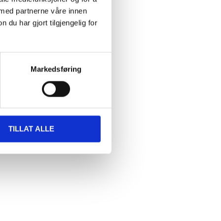
 med partnerne våre innen
u har gjort tilgjengelig for
Markedsføring
TILLAT ALLE