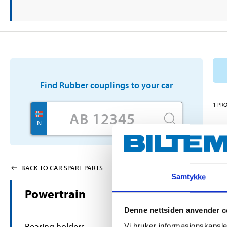
Find
Rubber couplings
to your car
1
PR
N
BACK TO CAR SPARE PARTS
Samtykke
Powertrain
Denne nettsiden anvender c
Bearing holders
Vi bruker informasjonskapsler