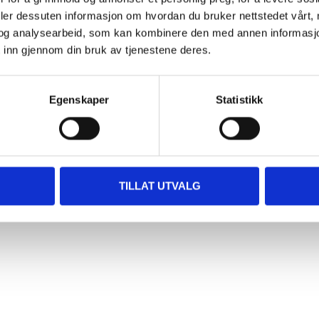
39
,-
deler dessuten informasjon om hvordan du bruker nettstedet vårt,
bber Connector
og analysearbeid, som kan kombinere den med annen informasjon d
-607
 inn gjennom din bruk av tjenestene deres.
stock in
store
Egenskaper
Statistikk
TILLAT UTVALG