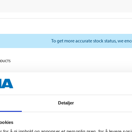
To get more accurate stock status, we en
ODUCTS
Detaljer
ookies
 for å gi innhold og annonser et personlig preg, for å levere sos