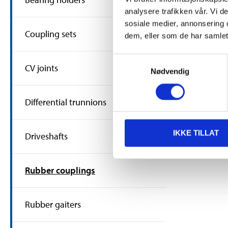
1
analysere trafikken vår. Vi 
Ru
sosiale medier, annonsering 
72
Coupling sets
dem, eller som de har samlet
In 
46
Samtykkevalg
CV joints
Nødvendig
Differential trunnions
IKKE TILLAT
Driveshafts
Rubber couplings
Rubber gaiters