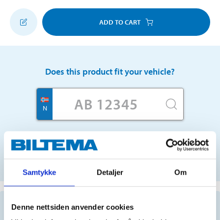
ADD TO CART
Does this product fit your vehicle?
N
No registration number?
SELECT CAR MANUALLY
Samtykke
Detaljer
Om
Important information when searching for spare
Denne nettsiden anvender cookies
parts by reg. number and service recommendations.