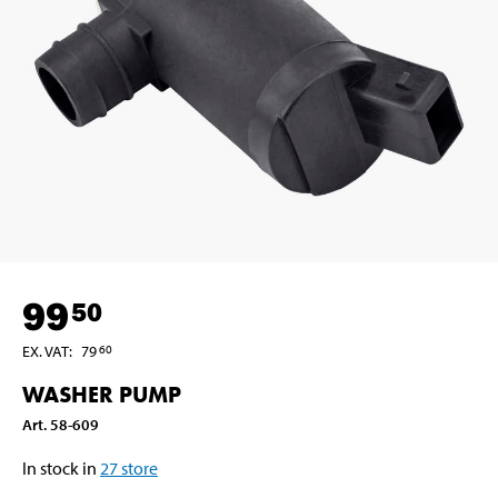
99
50
EX. VAT
:
79
60
WASHER PUMP
Art
.
58-609
In stock in
27
store