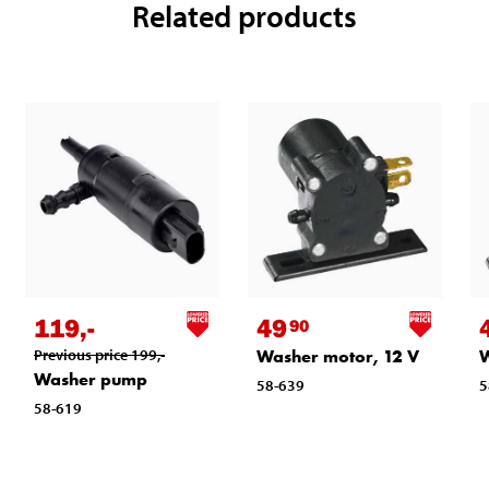
Related products
119
,-
49
90
Previous price
199
,-
Washer motor, 12 V
Washer pump
58-639
5
58-619