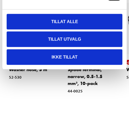
TILLAT ALLE
TILLAT UTVALG
IKKE TILLAT
59
24
90
90
Washer hose, 5 m
Spade terminal,
W
narrow, 0.5-1.5
52-530
5
mm², 10-pack
44-0025