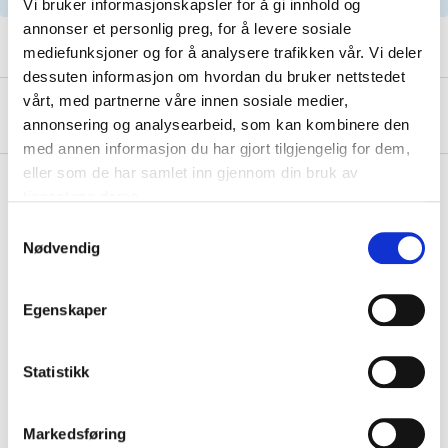
Vi bruker informasjonskapsler for å gi innhold og
annonser et personlig preg, for å levere sosiale
mediefunksjoner og for å analysere trafikken vår. Vi deler
dessuten informasjon om hvordan du bruker nettstedet
vårt, med partnerne våre innen sosiale medier,
About the manufacturer
annonsering og analysearbeid, som kan kombinere den
med annen informasjon du har gjort tilgjengelig for dem,
eller som de har samlet inn gjennom din bruk av
tjenestene deres.
Samtykkevalg
Pay & Collect
Nødvendig
Pay & Collect in your local store within 2 hours!
READ MORE
Egenskaper
Other customers also bought
Statistikk
Markedsføring