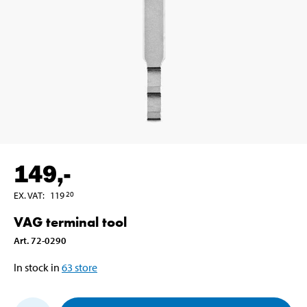
149
,-
EX. VAT
:
119
20
VAG terminal tool
Art
.
72-0290
In stock in
63
store