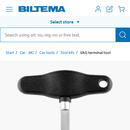
Select store
Start
Car - MC
Car tools
Tool kits
VAG terminal tool