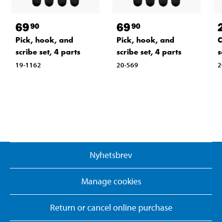
69
69
90
90
Pick, hook, and
Pick, hook, and
C
scribe set, 4 parts
scribe set, 4 parts
s
19-1162
20-569
2
Nyhetsbrev
Manage cookies
Return or cancel online purchase