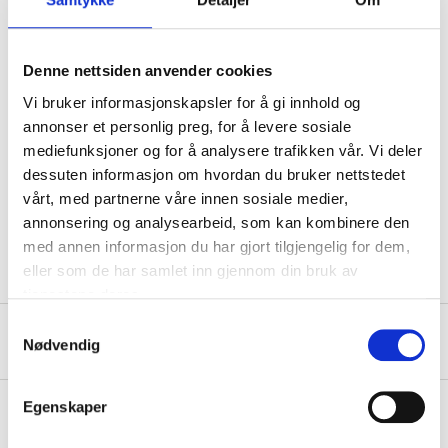
1 x T-handle with key for separating male and female
connectors.
Denne nettsiden anvender cookies
Vi bruker informasjonskapsler for å gi innhold og
Technical specifications
annonser et personlig preg, for å levere sosiale
mediefunksjoner og for å analysere trafikken vår. Vi deler
dessuten informasjon om hvordan du bruker nettstedet
Material
Carbon Steel
vårt, med partnerne våre innen sosiale medier,
Nylon and polypropylene +
Material
annonsering og analysearbeid, som kan kombinere den
TPR
med annen informasjon du har gjort tilgjengelig for dem,
eller som de har samlet inn gjennom din bruk av
tjenestene deres.
Samtykkevalg
About the manufacturer
Nødvendig
Egenskaper