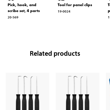
Pick, hook, and
Tool for panel clips
T
scribe set, 4 parts
p
19-0024
20-569
1
Related products