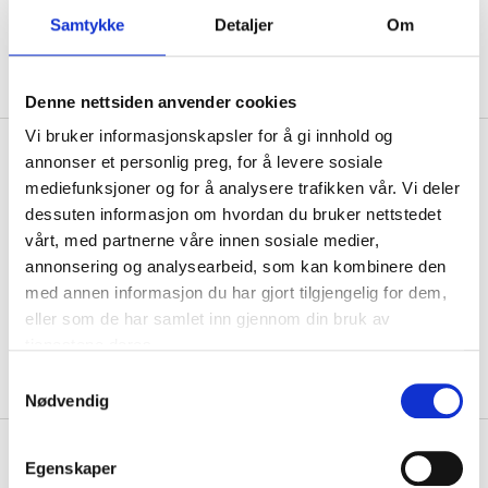
Samtykke
Detaljer
Om
ADD TO CART
Denne nettsiden anvender cookies
Vi bruker informasjonskapsler for å gi innhold og
Description
annonser et personlig preg, for å levere sosiale
mediefunksjoner og for å analysere trafikken vår. Vi deler
dessuten informasjon om hvordan du bruker nettstedet
vårt, med partnerne våre innen sosiale medier,
Spare part for Tyre Mounting Machine 17-3200 and 17-
annonsering og analysearbeid, som kan kombinere den
3210.
med annen informasjon du har gjort tilgjengelig for dem,
eller som de har samlet inn gjennom din bruk av
tjenestene deres.
Samtykkevalg
Nødvendig
About the manufacturer
Egenskaper