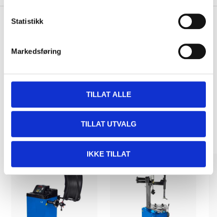
Statistikk
Pay & Collect
Markedsføring
Pay & Collect in your local store within 2 hours!
READ MORE
TILLAT ALLE
Related products
TILLAT UTVALG
IKKE TILLAT