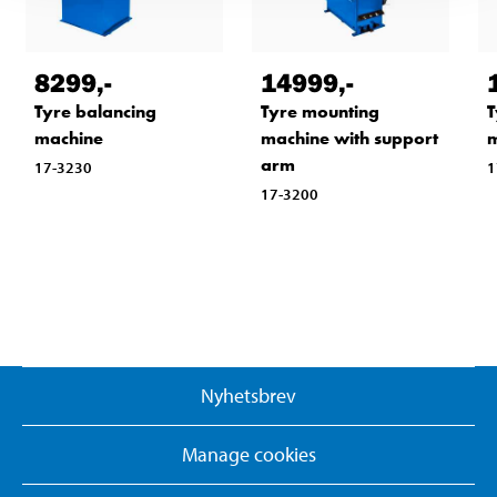
8299
,-
14999
,-
Tyre balancing
Tyre mounting
T
machine
machine with support
m
arm
17-3230
1
17-3200
Nyhetsbrev
Manage cookies