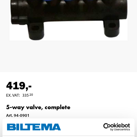
419
,-
EX. VAT
:
335
20
5-way valve, complete
Art
.
94-0901
In stock in
7
store